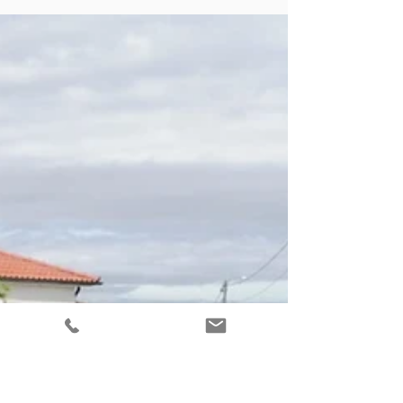
BragaHabit
7 de mai. de 2024
4 min de leitura
Associação de Moradores do
Bairro da Alegria organizam a
Rampa da Alegria
Com um total de 224 metros, nesta 1ª Edição marcaram
presença 28 ciclistas.