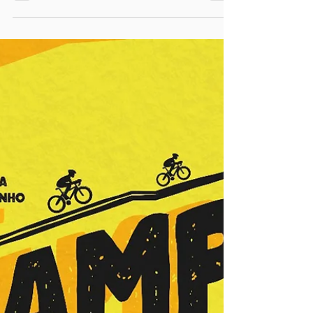
BragaHabit
16 de mai. de 2024
1 min de leitura
Casa do Encontro: um projeto
que transforma vidas
Um projeto Bragahabit, que, em regime de residência
partilhada, "dá vida" a 14 utentes.