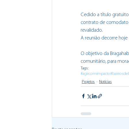
Cedido a título gratuit
contrato de comodato e
revalidado. 
A reunião decorre hoje
O objetivo da Bragahabit
comunitário, para morad
Tags:
#agircomimpacto
#bairrosde
Projetos
Notícias