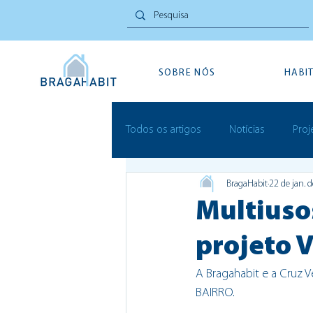
SOBRE NÓS
HABI
Todos os artigos
Notícias
Proj
BragaHabit
22 de jan. 
Inovação Social
Festivais
Multiusos
projeto 
A Bragahabit e a Cruz 
BAIRRO. 