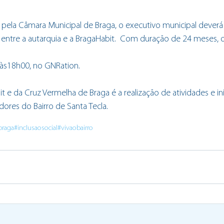
o pela Câmara Municipal de Braga, o executivo municipal deverá
ntre a autarquia e a BragaHabit.  Com duração de 24 meses, o
 às18h00, no GNRation.
 e da Cruz Vermelha de Braga é a realização de atividades e inic
ores do Bairro de Santa Tecla.
braga
#inclusaosocial
#vivaobairro