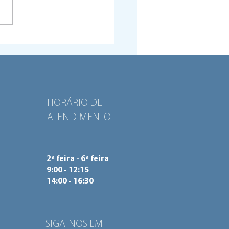
ro de Santa Tecla em
a ganha novo mural
nte colorido
HORÁRIO DE
ATENDIMENTO
2ª feira - 6ª feira
9:00 - 12:15
14:00 - 16:30
SIGA-NOS EM