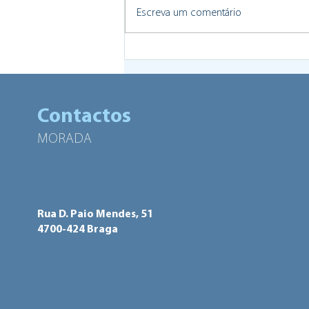
Escreva um comentário
Viva o Bairro: II edição
promove a democracia
participativa e a coesão
social
Contactos
MORADA
Rua D. Paio Mendes, 51
4700-424 Braga