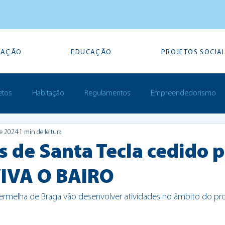
TAÇÃO
EDUCAÇÃO
PROJETOS SOCIAI
etos
Habitação
Regulamentos
Empreendedorismo
de 2024
1 min de leitura
Prémios
 de Santa Tecla cedido p
VIVA O BAIRO
Vermelha de Braga vão desenvolver atividades no âmbito do pro