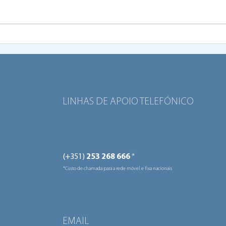
Programa “Viva o Bairro”
Bair
apoia dez projetos de
Brag
comunidades locais
giga
LINHAS DE APOIO TELEFÓNICO
(+351)
253 268 666
*
*Custo de chamada para a rede móvel e fixa nacionais
EMAIL