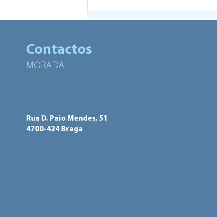
Bairro do Picoto: 6 casas
demolidas
Contactos
MORADA
Rua D. Paio Mendes, 51
4700-424 Braga