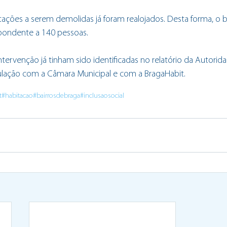
ações a serem demolidas já foram realojados. Desta forma, o bair
pondente a 140 pessoas.
ntervenção já tinham sido identificadas no relatório da Autorid
iculação com a Câmara Municipal e com a BragaHabit.
t
#habitacao
#bairrosdebraga
#inclusaosocial