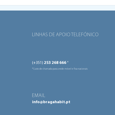
Bairro do Picoto: risco de
segurança leva à demolição
de habitações
LINHAS DE APOIO TELEFÓNICO
(+351)
253 268 666
*
*Custo de chamada para a rede móvel e fixa nacionais
EMAIL
info@bragahabit.pt