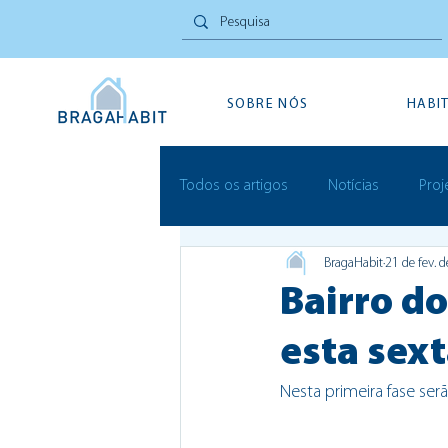
SOBRE NÓS
HABI
Todos os artigos
Notícias
Proj
BragaHabit
21 de fev. 
Inovação Social
Festivais
Bairro do
esta sext
Nesta primeira fase se