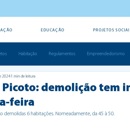
TAÇÃO
EDUCAÇÃO
PROJETOS SOCIAI
etos
Habitação
Regulamentos
Empreendedorismo
de 2024
1 min de leitura
Prémios
 Picoto: demolição tem i
a-feira
rão demolidas 6 habitações. Nomeadamente, da 45 à 50.