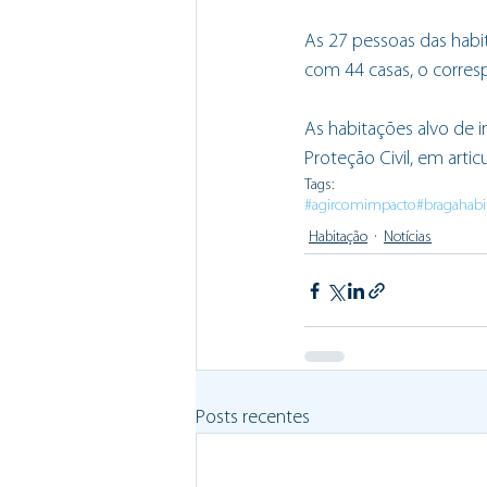
As 27 pessoas das habit
com 44 casas, o corres
As habitações alvo de i
Proteção Civil, em art
Tags:
#agircomimpacto
#bragahabi
Habitação
Notícias
Posts recentes