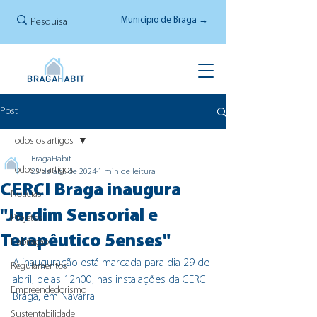
Município de Braga →
Post
Todos os artigos
BragaHabit
Todos os artigos
23 de abr. de 2024
1 min de leitura
CERCI Braga inaugura
Notícias
"Jardim Sensorial e
Projetos
Terapêutico 5enses"
Habitação
A inauguração está marcada para dia 29 de 
Regulamentos
abril, pelas 12h00, nas instalações da CERCI 
Empreendedorismo
Braga, em Navarra. 
Sustentabilidade