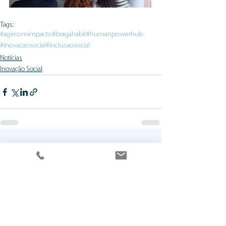
Tags:
#agircomimpacto
#bragahabit
#humanpowerhub
#inovacaosocial
#inclusaosocial
Notícias
Inovação Social
Ver tudo
Posts recentes