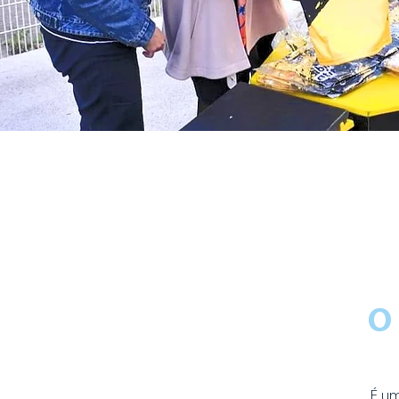
O 
É um