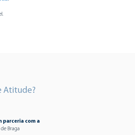
l.
e Atitude?
m parceria com a
de Braga