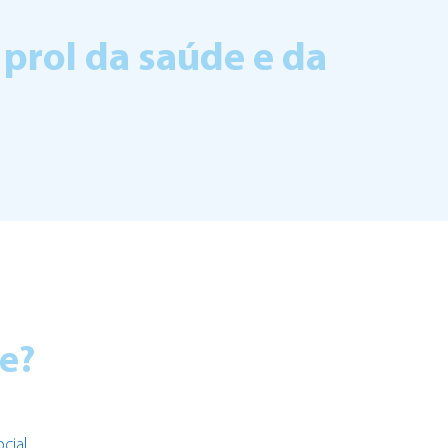
prol da saúde e da
.
de?
cial
.