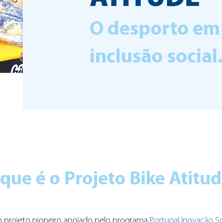
O desporto em 
inclusão social
que é o Projeto Bike Atitu
 projeto pioneiro apoiado pelo programa
Portugal Inovação So