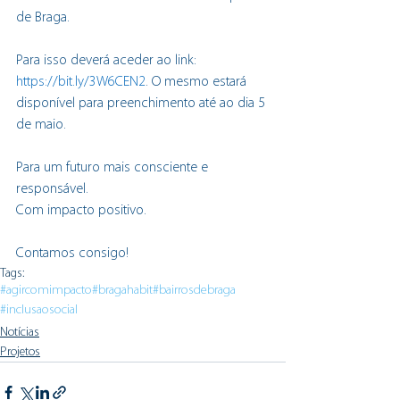
de Braga.
Para isso deverá aceder ao link:
https://bit.ly/3W6CEN2
. O mesmo estará 
disponível para preenchimento até ao dia 5 
de maio.
Para um futuro mais consciente e 
responsável. 
Com impacto positivo.
Contamos consigo!
Tags:
#agircomimpacto
#bragahabit
#bairrosdebraga
#inclusaosocial
Notícias
Projetos