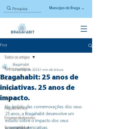
Município de Braga →
Post
Todos os artigos
BragaHabit
Todos os artigos
22 de abr. de 2024
1 min de leitura
Bragahabit: 25 anos de
Notícias
iniciativas. 25 anos de
Projetos
impacto.
Habitação
No âmbito das comemorações dos seus 
Regulamentos
25 anos, a Bragahabit desenvolve um 
Empreendedorismo
estudo sobre o impacto dos seus 
programas e iniciativas
.
Sustentabilidade