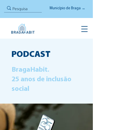
Município de Braga →
PODCAST
BragaHabit.
25 anos de inclusão
social