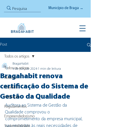
Município de Braga →
Post
Todos os artigos
BragaHabit
Todos os artigos
4 de jun. de 2024
1 min de leitura
Bragahabit renova
Notícias
certificação do Sistema de
Projetos
Gestão da Qualidade
Habitação
Auditora ao Sistema de Gestão da 
Regulamentos
Qualidade comprovou o 
Empreendedorismo
comprometimento da empresa municipal, 
nas respostas às reais necessidades de 
Sustentabilidade