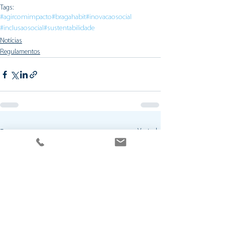
Tags:
#agircomimpacto
#bragahabit
#inovacaosocial
#inclusaosocial
#sustentabilidade
Notícias
Regulamentos
Ver tudo
Posts recentes