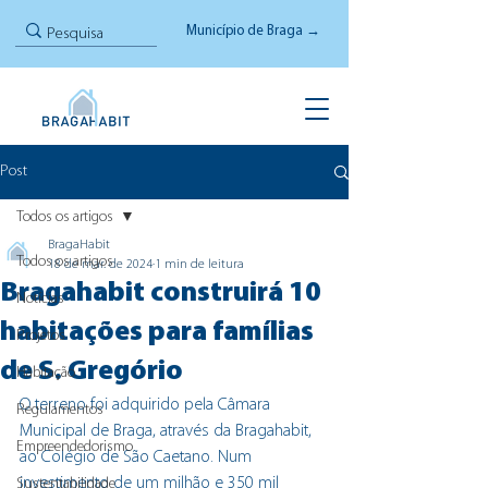
Município de Braga →
Post
Todos os artigos
BragaHabit
Todos os artigos
18 de mar. de 2024
1 min de leitura
Bragahabit construirá 10
Notícias
habitações para famílias
Projetos
de S. Gregório
Habitação
O terreno foi adquirido pela Câmara 
Regulamentos
Municipal de Braga, através da Bragahabit, 
Empreendedorismo
ao Colégio de São Caetano. 
Num 
investimento de um milhão e 350 mil 
Sustentabilidade