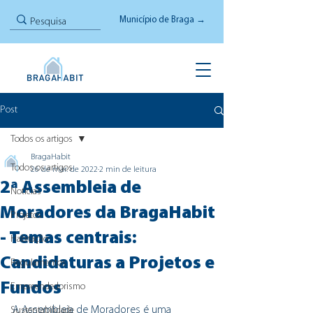
Município de Braga →
Post
Todos os artigos
BragaHabit
Todos os artigos
26 de mar. de 2022
2 min de leitura
2ª Assembleia de
Notícias
Moradores da BragaHabit
Projetos
- Temas centrais:
Habitação
Candidaturas a Projetos e
Regulamentos
Fundos
Empreendedorismo
A Assembleia de Moradores é uma 
Sustentabilidade