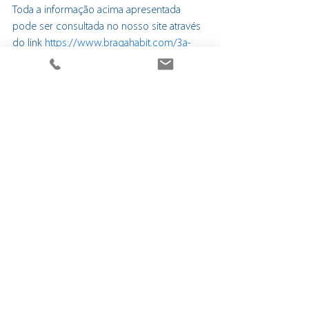
Toda a informação acima apresentada 
pode ser consultada no nosso site através 
do link 
https://www.bragahabit.com/3a-
edicao-programa-isa-braga
Notícias
Inovação Social
Projetos
Ver tudo
Posts recentes