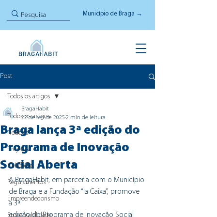
Município de Braga →
Post
Todos os artigos
BragaHabit
Todos os artigos
22 de set. de 2025
2 min de leitura
Braga lança 3ª edição do
Notícias
Programa de Inovação
Projetos
Social Aberta
Habitação
A BragaHabit, em parceria com o Município 
Regulamentos
de Braga e a Fundação “la Caixa”, promove 
Empreendedorismo
a 3ª
edição do Programa de Inovação Social 
Sustentabilidade