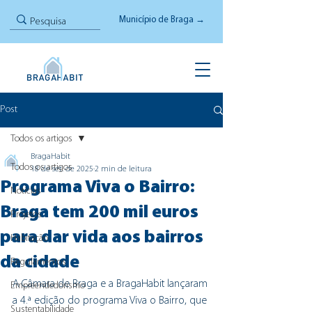
Município de Braga →
Post
Todos os artigos
BragaHabit
Todos os artigos
18 de set. de 2025
2 min de leitura
Programa Viva o Bairro:
Notícias
Braga tem 200 mil euros
Projetos
para dar vida aos bairros
Habitação
da cidade
Regulamentos
A Câmara de Braga e a BragaHabit lançaram 
Empreendedorismo
a 4.ª edição do programa Viva o Bairro, que 
Sustentabilidade