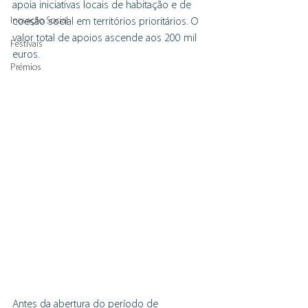
apoia iniciativas locais de habitação e de 
Inovação Social
coesão social em territórios prioritários. O 
valor total de apoios ascende aos 200 mil 
Festivais
euros.
Prémios
Antes da abertura do período de 