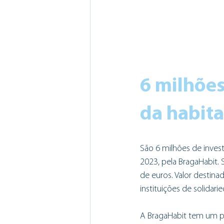
6 milhões
da habit
São 6 milhões de inves
2023, pela BragaHabit.
de euros. Valor destina
instituições de solidari
A BragaHabit tem um p