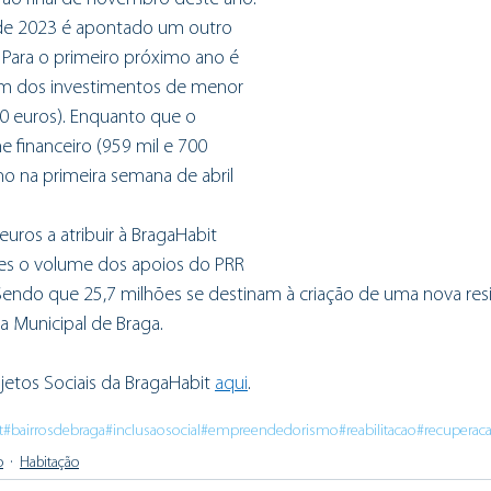
o de 2023 é apontado um outro 
 Para o primeiro próximo ano é 
m dos investimentos de menor 
0 euros). Enquanto que o 
 financeiro (959 mil e 700 
o na primeira semana de abril 
uros a atribuir à BragaHabit 
es o volume dos apoios do PRR 
Sendo que 25,7 milhões se destinam à criação de uma nova res
a Municipal de Braga. 
jetos Sociais da BragaHabit 
aqui
. 
t
#bairrosdebraga
#inclusaosocial
#empreendedorismo
#reabilitacao
#recuperac
o
Habitação