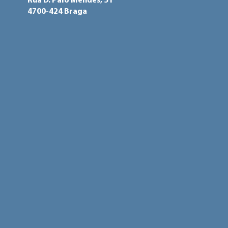
Rua D. Paio Mendes, 51
4700-424 Braga