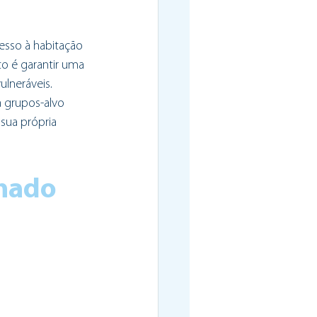
sso à habitação 
o é garantir uma 
lneráveis. 
a grupos-alvo 
sua própria 
hado 