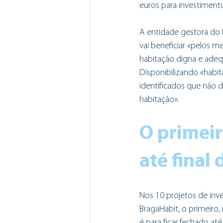
euros para investimento
A entidade gestora do P
vai beneficiar «pelos me
habitação digna e adequ
Disponibilizando «habit
identificados que não d
habitação». 
O primeir
até final
Nos 10 projetos de inve
BragaHabit, o primeiro,
é para ficar fechado at