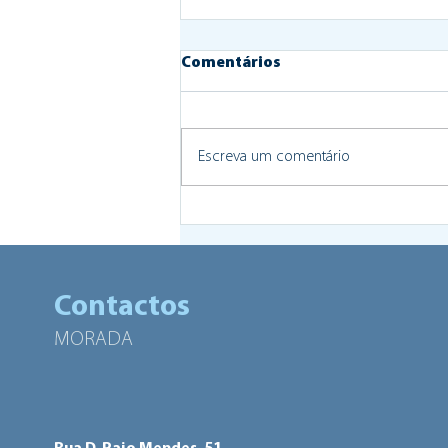
Comentários
Escreva um comentário
Programa Viva o Bairro
apresentado no Parlamento
Europeu como exemplo de
inovação social
Contactos
MORADA