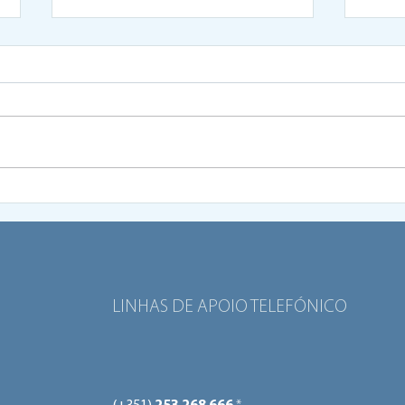
Braga lança 3ª edição do
Prog
Programa de Inovação
Brag
Social Aberta
para
cida
LINHAS DE APOIO TELEFÓNICO