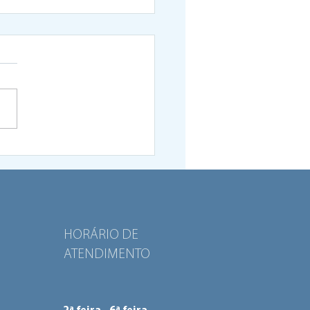
rama Viva o Bairro:
a tem 200 mil euros
 dar vida aos bairros da
de
HORÁRIO DE
ATENDIMENTO