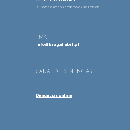
(+351)
253 268 666
*
*Custo de chamada para a rede móvel e fixa nacionais
EMAIL
info@bragahabit.pt
CANAL DE DENÚNCIAS
Denúncias online