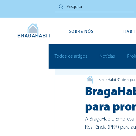
SOBRE NÓS
HABI
Todos os artigos
Notícias
Proj
BragaHabit
31 de ago. 
Inovação Social
Festivais
BragaHab
para pro
A BragaHabit, Empresa 
Resiliência (PRR) para 