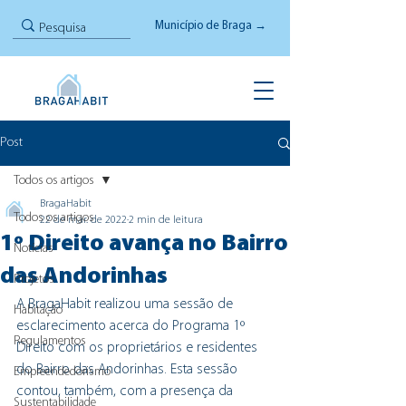
Município de Braga →
Post
Todos os artigos
BragaHabit
Todos os artigos
22 de mar. de 2022
2 min de leitura
1º Direito avança no Bairro
Notícias
das Andorinhas
Projetos
A BragaHabit realizou uma sessão de 
Habitação
esclarecimento acerca do Programa 1º 
Regulamentos
Direito com os proprietários e residentes 
do Bairro das Andorinhas. Esta sessão 
Empreendedorismo
contou, também, com a presença da 
Sustentabilidade