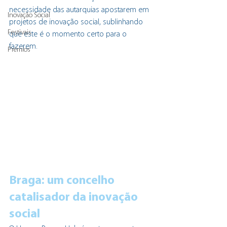
necessidade das autarquias apostarem em 
Inovação Social
projetos de inovação social, sublinhando 
Festivais
que este é o momento certo para o 
fazerem.
Prémios
Braga: um concelho 
catalisador da inovação 
social 