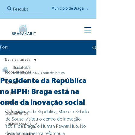
Município de Braga →
Post
Todos os artigos
BragaHabit
Todos os artigos
8 de jun. de 2022
3 min de leitura
Presidente da República
Notícias
no HPH: Braga está na
Projetos
onda da inovação social
Habitação
O Presidente da República, Marcelo Rebelo 
Regulamentos
de Sousa, visitou o centro de inovação 
Empreendedorismo
social de Braga, o Human Power Hub. No 
decurso da mesma reforçou a 
Sustentabilidade