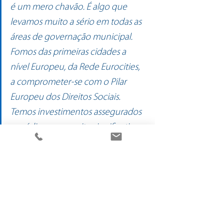
é um mero chavão. É algo que 
levamos muito a sério em todas as 
áreas de governação municipal. 
Fomos das primeiras cidades a 
nível Europeu, da Rede Eurocities, 
a comprometer-se com o Pilar 
Europeu dos Direitos Sociais. 
Temos investimentos assegurados 
a médio prazo muito significativos 
e somos uma das cidades que tem, 
interruptamente, sido considerada 
mais amiga das famílias.
Incentivamos, também, os 
bracarenses a mostrar as suas 