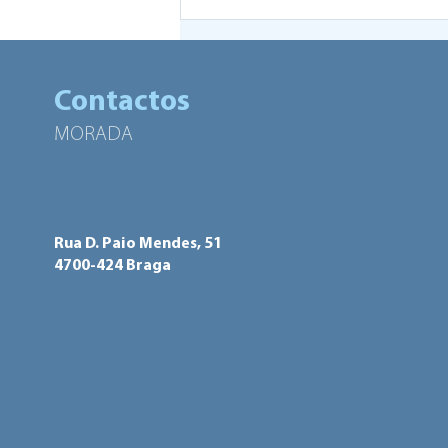
BragaHabit lidera rede
europeia aprovada pelo
programa URBACT IV
Contactos
MORADA
Rua D. Paio Mendes, 51
4700-424 Braga