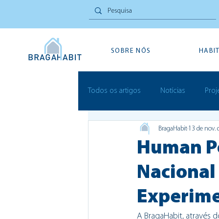
SOBRE NÓS
HABI
Todos os artigos
Notícias
Proj
BragaHabit
13 de nov. 
Inovação Social
Festivais
Human Po
Nacional
Experime
A BragaHabit, através 