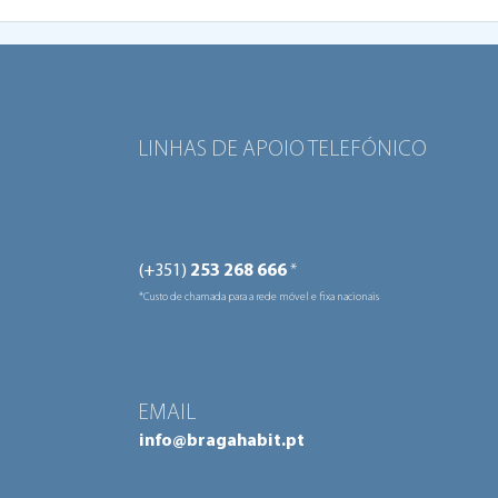
Human Power Hub
Huma
distinguido com o selo de
reco
Boa Prática no URBACT City
Prát
Festival em Wroclaw
LINHAS DE APOIO TELEFÓNICO
(+351)
253 268 666
*
*Custo de chamada para a rede móvel e fixa nacionais
EMAIL
info@bragahabit.pt