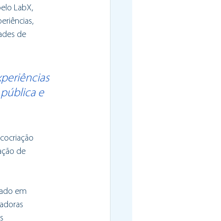
elo LabX,
riências, 
ades de 
periências 
pública e 
 cocriação
nação de
riado em
adoras
s