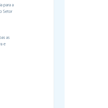
a para a
no Setor
bas as
va e