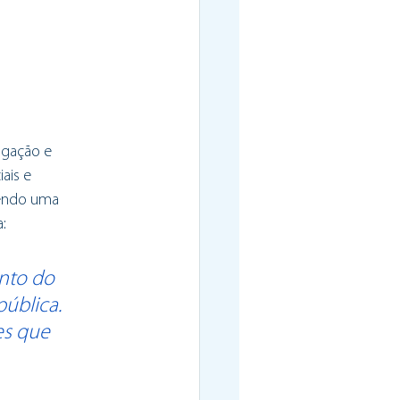
tigação e
ais e
vendo uma
:
nto do 
ública. 
es que 