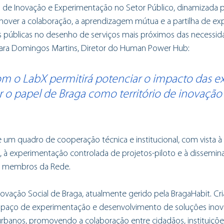
 de Inovação e Experimentação no Setor Público, dinamizada p
er a colaboração, a aprendizagem mútua e a partilha de expe
es públicas no desenho de serviços mais próximos das necessid
Para Domingos Martins, Diretor do Human Power Hub:
om o LabX permitirá potenciar o impacto das ex
ar o papel de Braga como território de inovação 
 um quadro de cooperação técnica e institucional, com vista à
, à experimentação controlada de projetos-piloto e à dissemi
s membros da Rede.
ovação Social de Braga, atualmente gerido pela BragaHabit. C
paço de experimentação e desenvolvimento de soluções inov
 urbanos, promovendo a colaboração entre cidadãos, instituiçõe