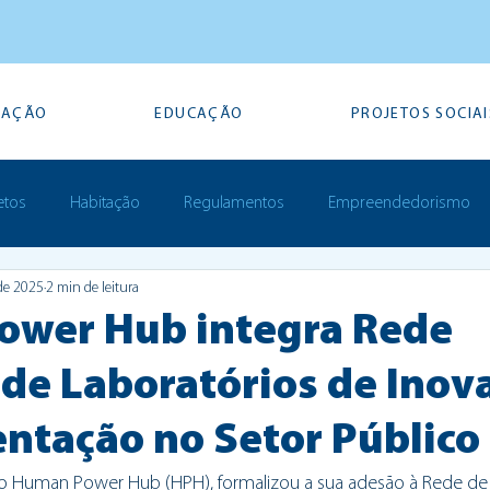
TAÇÃO
EDUCAÇÃO
PROJETOS SOCIAI
etos
Habitação
Regulamentos
Empreendedorismo
de 2025
2 min de leitura
Prémios
wer Hub integra Rede
 de Laboratórios de Inov
ntação no Setor Público
do Human Power Hub (HPH), formalizou a sua adesão à Rede de