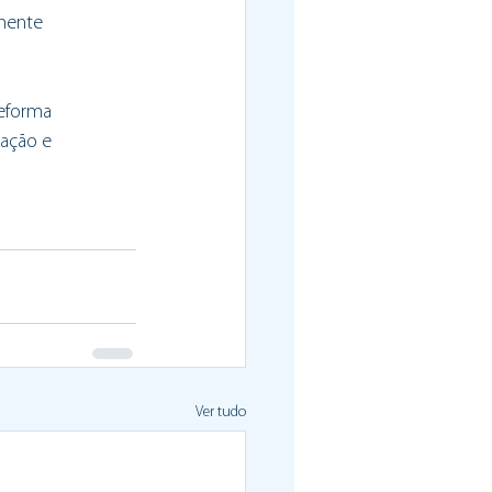
lmente
Reforma
tação e
Ver tudo