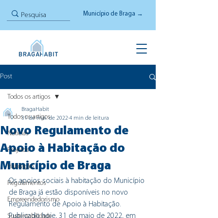
Município de Braga →
Post
Todos os artigos
BragaHabit
Todos os artigos
31 de mai. de 2022
4 min de leitura
Novo Regulamento de
Notícias
Apoio à Habitação do
Projetos
Município de Braga
Habitação
Os apoios sociais à habitação do Município 
Regulamentos
de Braga já estão disponíveis no novo 
Empreendedorismo
Regulamento de Apoio à Habitação. 
Publicado hoje, 31 de maio de 2022, em 
Sustentabilidade