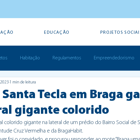
TAÇÃO
EDUCAÇÃO
PROJETOS SOCIAI
etos
Habitação
Regulamentos
Empreendedorismo
e 2023
1 min de leitura
Prémios
e Santa Tecla em Braga g
al gigante colorido
 colorido gigante na lateral de um prédio do Bairro Social de S
ventude Cruz Vermelha e da BragaHabit.
aver foi o convidado, e procurou responder ao mote “Braga uma