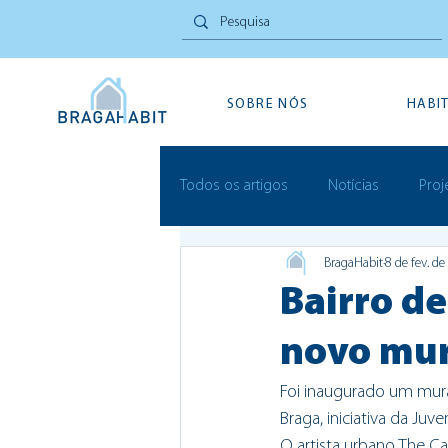
SOBRE NÓS
HABI
Todos os artigos
Notícias
Proj
BragaHabit
8 de fev. d
Inovação Social
Festivais
Bairro d
novo mur
Foi inaugurado um mural
Braga, iniciativa da Ju
O artista urbano The C