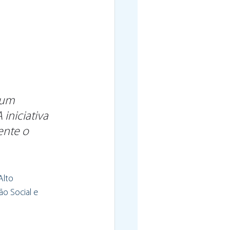
 um 
iniciativa 
ente o 
Alto 
o Social e 