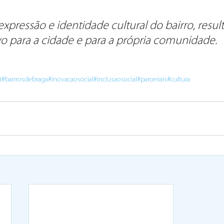
 expressão e identidade cultural do bairro, res
vo para a cidade e para a própria comunidade.
t
#bairrosdebraga
#inovacaosocial
#inclusaosocial
#parceriais
#cultura