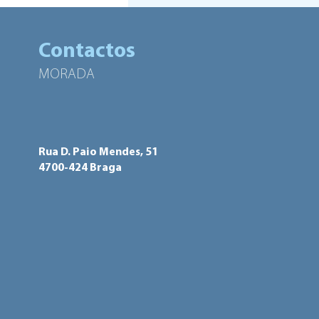
Braga apoiam projetos para
dinamizar os Bairros em
2023
Contactos
MORADA
Rua D. Paio Mendes, 51
4700-424 Braga