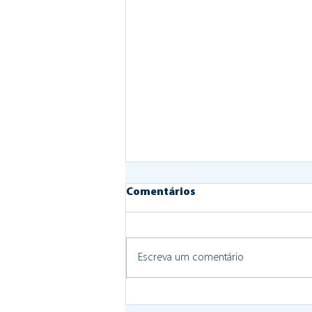
Comentários
Escreva um comentário
BragaHabit e Câmara de