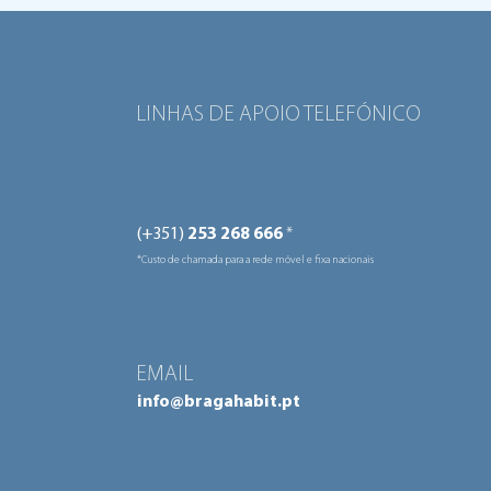
projetos do programa "Viva
o Bairro" no valor de 170 mil
euros
LINHAS DE APOIO TELEFÓNICO
(+351)
253 268 666
*
*Custo de chamada para a rede móvel e fixa nacionais
EMAIL
info@bragahabit.pt