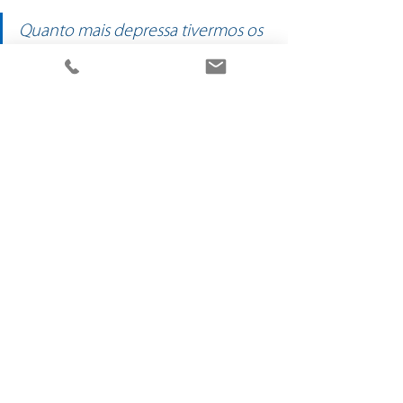
Quanto mais depressa tivermos os 
nossos cidadãos e os nossos 
bairros a experimentarem 
metodologias como o Business 
Improvement District ou o Social 
Currencies, mais rápido vamos 
resolver problemas como o 
desperdício, questões de efciência 
energética, ou ambiental, entre 
outras, a cidade estará sempre um 
passo à frente.
Saiba mais sobre o projeto Human Power 
Hub 
aqui
.