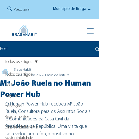
Município de Braga →
Post
Todos os artigos
BragaHabit
Todos os artigos
25 de mai. de 2022
3 min de leitura
Mª João Ruela no Human
Notícias
Power Hub
Projetos
O Human Power Hub recebeu Mª João 
Habitação
Ruela, Consultora para os Assuntos Sociais 
Regulamentos
e Comunidades da Casa Civil da 
Presidência da República. Uma visita que 
Empreendedorismo
se revelou um reforço positivo no 
Sustentabilidade