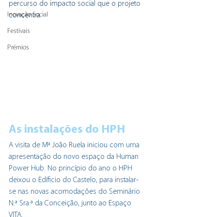
percurso do impacto social que o projeto 
Inovação Social
concentra.
Festivais
Prémios
As instalações do HPH 
A visita de Mª João Ruela iniciou com uma 
apresentação do novo espaço da Human 
Power Hub. No princípio do ano o HPH 
deixou o Edíficio do Castelo, para instalar-
se nas novas acomodações do Seminário 
N.ª Sra.ª da Conceição, junto ao Espaço 
VITA. 