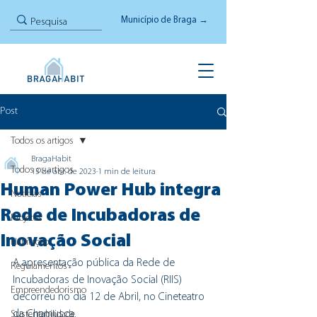
Município de Braga →
Post
Todos os artigos
BragaHabit
Todos os artigos
13 de abr. de 2023
1 min de leitura
Human Power Hub integra
Notícias
Rede de Incubadoras de
Projetos
Inovação Social
Habitação
A apresentação pública da Rede de 
Regulamentos
Incubadoras de Inovação Social (RIIS) 
Empreendedorismo
decorreu no dia 12 de Abril, no Cineteatro 
da Chamusca.
Sustentabilidade