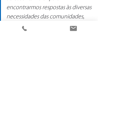
encontrarmos respostas às diversas 
necessidades das comunidades, 
melhorando a sua qualidade de 
vida.
As comemorações do terceiro aniversário 