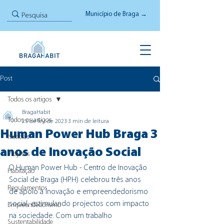
Município de Braga →
Post
Todos os artigos
BragaHabit
Todos os artigos
23 de fev. de 2023
3 min de leitura
Human Power Hub Braga 3
Notícias
anos de Inovação Social
Projetos
O Human Power Hub - Centro de Inovação 
Habitação
Social de Braga (HPH) celebrou três anos 
Regulamentos
de apoio à inovação e empreendedorismo 
social, estimulando projectos com impacto 
Empreendedorismo
na sociedade. Com um trabalho 
Sustentabilidade