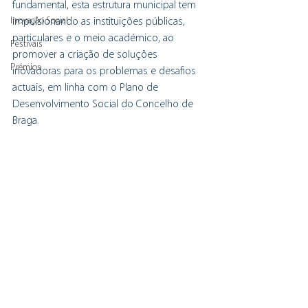
fundamental, esta estrutura municipal tem 
Inovação Social
impulsionando as instituições públicas, 
particulares e o meio académico, ao 
Festivais
promover a criação de soluções 
Prémios
inovadoras para os problemas e desafios 
actuais, em linha com o Plano de 
Desenvolvimento Social do Concelho de 
Braga.