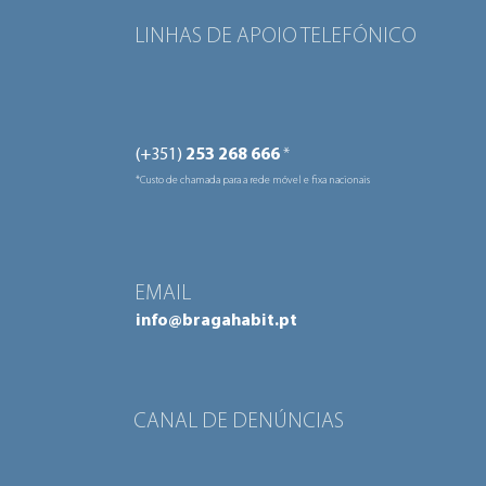
habitação
LINHAS DE APOIO TELEFÓNICO
(+351)
253 268 666
*
*Custo de chamada para a rede móvel e fixa nacionais
EMAIL
info@bragahabit.pt
CANAL DE DENÚNCIAS