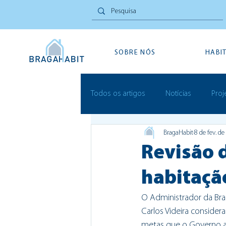
SOBRE NÓS
HABI
Todos os artigos
Notícias
Proj
BragaHabit
8 de fev. d
Inovação Social
Festivais
Revisão 
habitaçã
O Administrador da Brag
Carlos Videira consider
metas que o Governo a