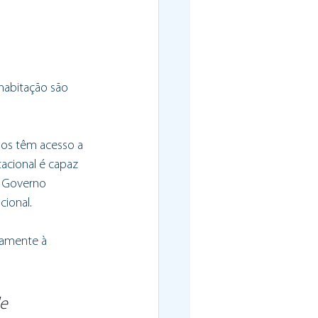
habitação são 
dos têm acesso a 
acional é capaz 
o Governo 
cional.
vamente à 
e 