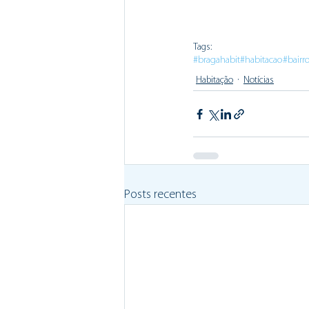
Tags:
#bragahabit
#habitacao
#bairr
Habitação
Notícias
Posts recentes