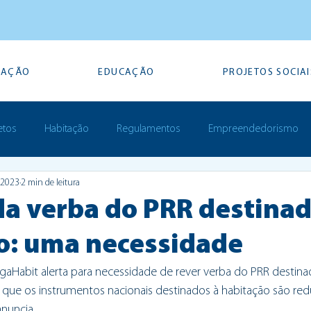
TAÇÃO
EDUCAÇÃO
PROJETOS SOCIAI
etos
Habitação
Regulamentos
Empreendedorismo
e 2023
2 min de leitura
Prémios
da verba do PRR destinad
o: uma necessidade
aHabit alerta para necessidade de rever verba do PRR destinad
a que os instrumentos nacionais destinados à habitação são red
nuncia.