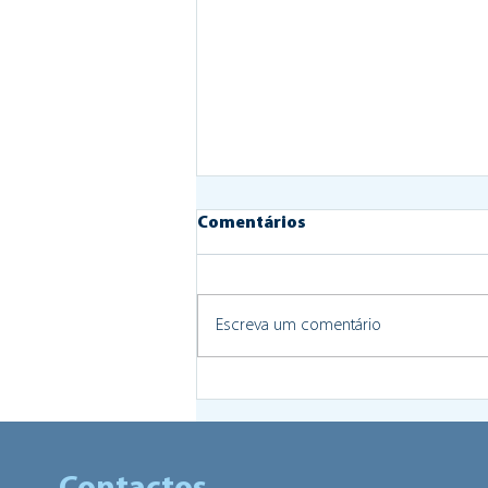
Comentários
Escreva um comentário
Requalificação do Bairro
das Andorinhas arranca na
1ª semana Fevereiro