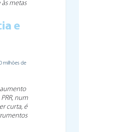
e às metas 
ia e 
0 milhões de 
e aumento 
o PRR, num 
r curta, é 
trumentos 