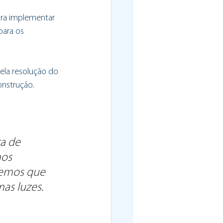
ara implementar 
para os 
ela resolução do 
onstrução.
a de 
os 
Temos que 
mas luzes.