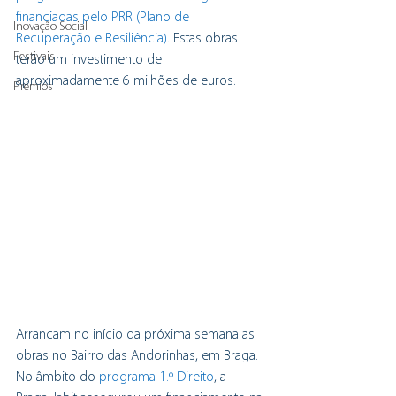
financiadas pelo PRR (Plano de 
Inovação Social
Recuperação e Resiliência)
. Estas obras 
Festivais
terão um investimento de 
aproximadamente 6 milhões de euros.
Prémios
Arrancam no início da próxima semana as 
obras no Bairro das Andorinhas, em Braga. 
No âmbito do 
programa 1.º Direito
, a 