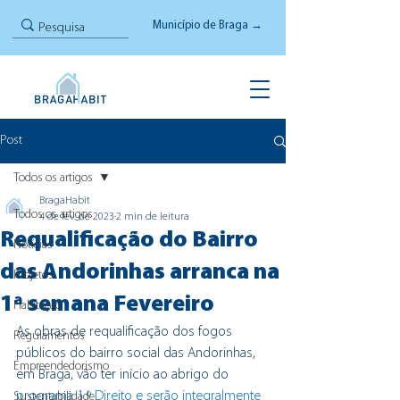
Município de Braga →
Post
Todos os artigos
BragaHabit
Todos os artigos
4 de fev. de 2023
2 min de leitura
Requalificação do Bairro
Notícias
das Andorinhas arranca na
Projetos
1ª semana Fevereiro
Habitação
As obras de requalificação dos fogos 
Regulamentos
públicos do bairro social das Andorinhas, 
Empreendedorismo
em Braga, vão ter início ao abrigo do
programa 1.º Direito e serão integralmente 
Sustentabilidade