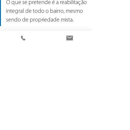
O que se pretende é a reabilitação 
integral de todo o bairro, mesmo 
sendo de propriedade mista.
O investimento nas habitações particulares 
poderá atingir os três milhões de euros. 
Saiba mais sobre o Programa 1º Direito, 
aqui
.
Tags:
#bragahabit
#habitacao
#bairrosdebraga
#reabilitacao
#recuperacaodehabitacoes
Notícias
Habitação