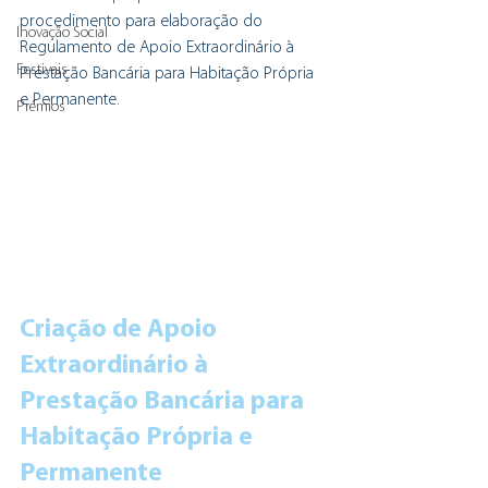
procedimento para elaboração do 
Inovação Social
Regulamento de Apoio Extraordinário à 
Festivais
Prestação Bancária para Habitação Própria 
e Permanente.
Prémios
Criação de Apoio 
Extraordinário à 
Prestação Bancária para 
Habitação Própria e 
Permanente