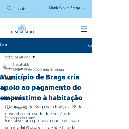
Município de Braga →
Post
Todos os artigos
BragaHabit
Todos os artigos
28 de nov. de 2022
2 min de leitura
Município de Braga cria
Notícias
apoio ao pagamento do
Projetos
empréstimo à habitação
Habitação
O Município de Braga vota hoje, dia 28 de 
Regulamentos
novembro, em sede de Reunião de 
Empreendedorismo
Executivo, uma proposta que havia sido 
anunciada. A proposta de abertura de 
Sustentabilidade