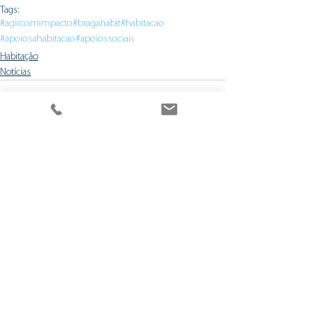
Tags:
#agircomimpacto
#bragahabit
#habitacao
#apoiosahabitacao
#apoiossociais
Habitação
Notícias
Ver tudo
Posts recentes