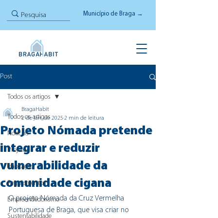
Município de Braga →
Post
Todos os artigos
BragaHabit
Todos os artigos
2 de jan. de 2025
2 min de leitura
Projeto Nómada pretende
Notícias
integrar e reduzir
Projetos
vulnerabilidade da
Habitação
comunidade cigana
Regulamentos
O projeto Nómada da Cruz Vermelha 
Empreendedorismo
Portuguesa de Braga, que visa criar no 
Sustentabilidade