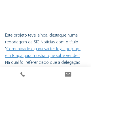
Este projeto teve, ainda, destaque numa 
reportagem da SIC Notícias com o título 
"
Comunidade cigana vai ter lojas pop-up 
em Braga para mostrar que sabe vender"
. 
Na qual foi referenciado que a delegação 
de Braga da Cruz Vermelha Portuguesa vai 
implementar, em 2025, o projeto 
"Nómada", com a promoção, no centro 
urbano da cidade, de lojas pop-up, onde 
pessoas de etnia cigana possam 
comercializar os seus produtos.
Projetos
Empreendedorismo
Inovação Social