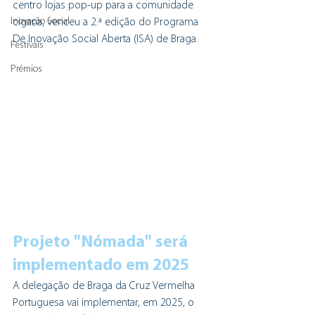
centro lojas pop-up para a comunidade 
Inovação Social
cigana, venceu a 2.ª edição do Programa 
De Inovação Social Aberta (ISA) de Braga. 
Festivais
Prémios
Projeto "Nómada" será 
implementado em 2025
A delegação de Braga da Cruz Vermelha 
Portuguesa vai implementar, em 2025, o 