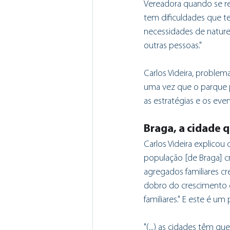
Vereadora quando se ref
tem dificuldades que t
necessidades de naturez
outras pessoas."
Carlos Videira, problem
uma vez que o parque p
as estratégias e os even
Braga, a cidade 
Carlos Videira explicou
população [de Braga] c
agregados familiares c
dobro do crescimento d
familiares." E este é u
"(...) as cidades têm q