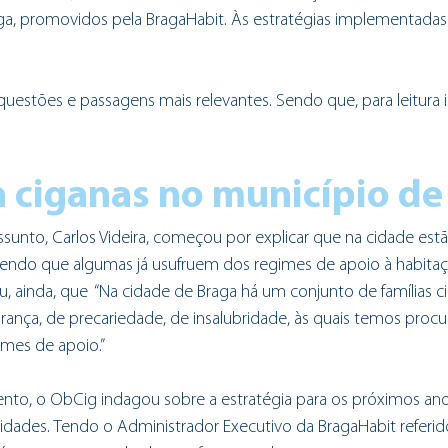
ga, promovidos pela BragaHabit. Às estratégias implementadas 
estões e passagens mais relevantes. Sendo que, para leitura i
a ciganas no município de
unto, Carlos Videira, começou por explicar que na cidade estão
. Sendo que algumas já usufruem dos regimes de apoio à habita
, ainda, que  “Na cidade de Braga há um conjunto de famílias c
ança, de precariedade, de insalubridade, às quais temos procu
imes de apoio.” 
nto, o ObCig indagou sobre a estratégia para os próximos ano
idades. Tendo o Administrador Executivo da BragaHabit referid