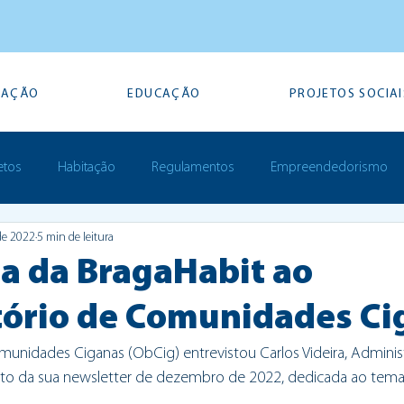
TAÇÃO
EDUCAÇÃO
PROJETOS SOCIAI
etos
Habitação
Regulamentos
Empreendedorismo
de 2022
5 min de leitura
Prémios
ta da BragaHabit ao
ório de Comunidades Ci
unidades Ciganas (ObCig) entrevistou Carlos Videira, Adminis
to da sua newsletter de dezembro de 2022, dedicada ao tema “