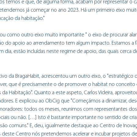
ós temos e que, de alguma forma, acabam por representar o c
etendemos já começar no ano 2023. Há um primeiro eixo muit
icação da habitação." 
ou como outro eixo muito importante " o eixo de procurar alarg
o do apoio ao arrendamento tem algum impacto. Estamos a fal
m dia, estão incluídas neste regime de apoio, das quais cerca de
ivo da BragaHabit, acrescentou um outro eixo, o "estratégico 
er, que é precisamente o de promover o habitat no conceito 
s da Habitação". Quanto a este aspeto, Carlos Videira, aproveito
dores. E explicou ao ObCig que "Começámos a dinamizar, desd
 moradores: todos os meses, reunimos com representantes do
ociais ou não. […] Isto é bastante importante no sentido de cria
 são comuns." E, deu, igualmente destaque ao Centro de Inovaçã
 deste Centro nós pretendemos acelerar e incubar projetos de 