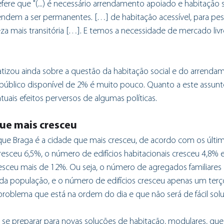
ere que "(...) é necessário arrendamento apoiado e habitação 
endem a ser permanentes. […] de habitação acessível, para pe
a mais transitória […]. E temos a necessidade de mercado livr
atizou ainda sobre a questão da habitação social e do arrenda
úblico disponível de 2% é muito pouco. Quanto a este assunto 
tuais efeitos perversos de algumas políticas. 
que mais cresceu
 que Braga é a cidade que mais cresceu, de acordo com os últi
resceu 6,5%, o número de edifícios habitacionais cresceu 4,8%
resceu mais de 12%. Ou seja, o número de agregados familiares 
a população, e o número de edifícios cresceu apenas um ter
m problema que está na ordem do dia e que não será de fácil sol
ue se preparar para novas soluções de habitação, modulares, qu