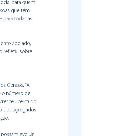
social para quem 
ssoas que têm 
e para todas as 
mento apoiado, 
refletiu sobre 
mos Censos. "A 
 e o número de 
cresceu cerca do 
ço dos agregados 
ução.
e possam evoluir 