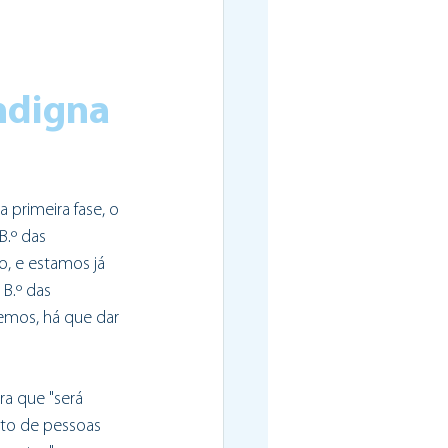
ndigna 
 primeira fase, o 
.º das 
o, e estamos já 
B.º das 
 temos, há que dar 
ra que "será 
nto de pessoas 