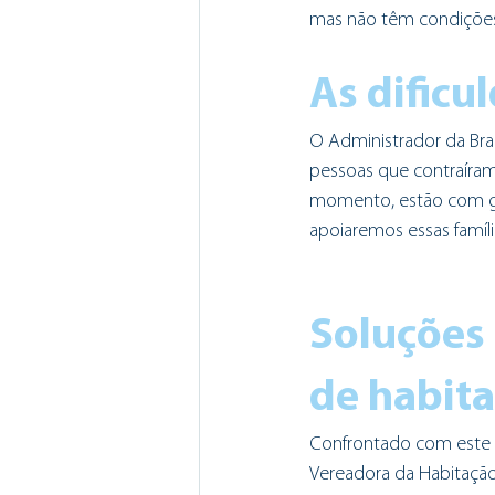
mas não têm condições f
As dific
O Administrador da Bra
pessoas que contraíram
momento, estão com gr
apoiaremos essas famíli
Soluções 
de habit
Confrontado com este de
Vereadora da Habitação