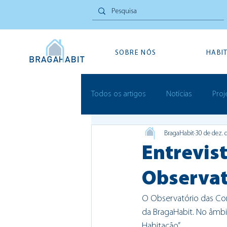
SOBRE NÓS
HABI
Todos os artigos
Notícias
Proj
BragaHabit
30 de dez. 
Inovação Social
Festivais
Entrevis
Observat
O Observatório das Com
da BragaHabit. No âmbi
Habitação”. 