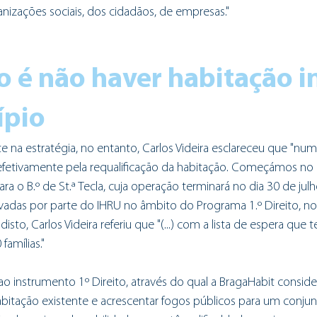
nizações sociais, dos cidadãos, de empresas."
o é não haver habitação i
ípio
 na estratégia, no entanto, Carlos Videira esclareceu que "numa
efetivamente pela requalificação da habitação. Começámos no B
a o B.º de St.ª Tecla, cuja operação terminará no dia 30 de julh
adas por parte do IHRU no âmbito do Programa 1.º Direito, no 
 disto, Carlos Videira referiu que "(...) com a lista de espera que
famílias."
o instrumento 1º Direito, através do qual a BragaHabit conside
 habitação existente e acrescentar fogos públicos para um conju