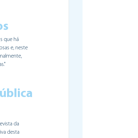
os
s que há 
sas e, neste 
nalmente, 
s."
ública 
evista da 
iva desta 