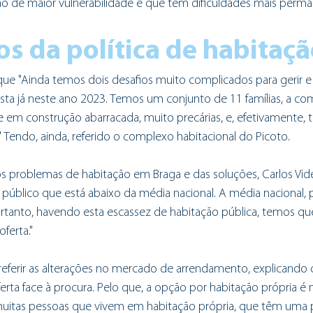
o de maior vulnerabilidade e que têm dificuldades mais perma
os da política de habitaç
u que "Ainda temos dois desafios muito complicados para gerir 
sta já neste ano 2023. Temos um conjunto de 11 famílias, a c
e em construção abarracada, muito precárias, e, efetivamente,
 Tendo, ainda, referido o complexo habitacional do Picoto.
s problemas de habitação em Braga e das soluções, Carlos Vide
blico que está abaixo da média nacional. A média nacional, por
, portanto, havendo esta escassez de habitação pública, temos qu
ferta."
 referir as alterações no mercado de arrendamento, explicando 
erta face à procura. Pelo que, a opção por habitação própria é 
uitas pessoas que vivem em habitação própria, que têm uma 