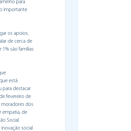
aminho para 
o importante 
ar os apoios. 
ar de cerca de 
 1% são famílias 
que 
que está 
u para destacar 
e fevereiro de 
s moradores dos 
r empatia, de 
o Social. 
inovação social 