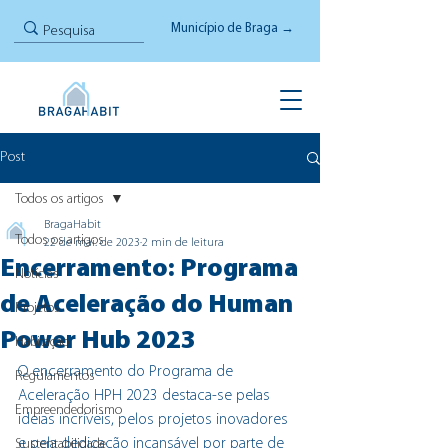
Município de Braga →
Post
Todos os artigos
BragaHabit
Todos os artigos
22 de mai. de 2023
2 min de leitura
Encerramento: Programa
Notícias
de Aceleração do Human
Projetos
Power Hub 2023
Habitação
O encerramento do Programa de 
Regulamentos
Aceleração HPH 2023 destaca-se pelas 
Empreendedorismo
ideias incríveis, pelos projetos inovadores 
e pela dedicação incansável por parte de 
Sustentabilidade