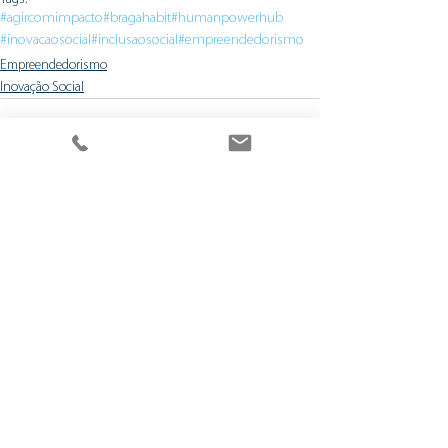
#agircomimpacto
#bragahabit
#humanpowerhub
#inovacaosocial
#inclusaosocial
#empreendedorismo
Empreendedorismo
Inovação Social
Ver tudo
Posts recentes