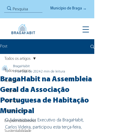
Município de Braga →
Post
Todos os artigos
BragaHabit
Todos os artigos
19 de jun. de 2024
2 min de leitura
BragaHabit na Assembleia
Notícias
Geral da Associação
Projetos
Portuguesa de Habitação
Habitação
Municipal
Regulamentos
O Administrador Executivo da BragaHabit, 
Empreendedorismo
Carlos Videira, participou esta terça-feira, 
Sustentabilidade