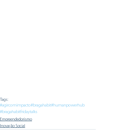
Tags:
#agircomimpacto
#bragahabit
#humanpowerhub
#bragahabitfridaytalks
Empreendedorismo
Inovação Social