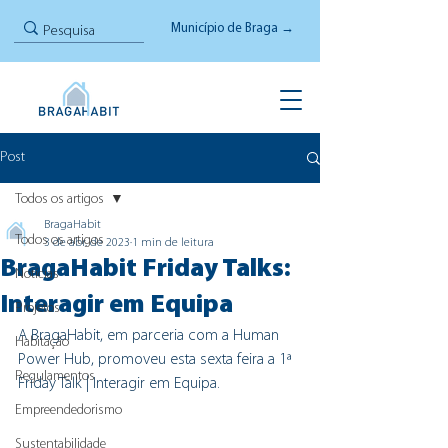
Município de Braga →
Post
Todos os artigos
BragaHabit
Todos os artigos
3 de abr. de 2023
1 min de leitura
BragaHabit Friday Talks:
Notícias
Interagir em Equipa
Projetos
A BragaHabit, em parceria com a Human 
Habitação
Power Hub, promoveu esta sexta feira a 1ª 
Regulamentos
Friday Talk | Interagir em Equipa.
Empreendedorismo
Sustentabilidade