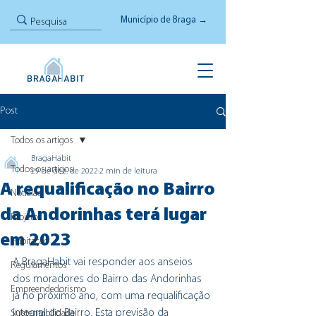
Município de Braga →
Post
Todos os artigos
BragaHabit
Todos os artigos
29 de dez. de 2022
2 min de leitura
A requalificação no Bairro
Notícias
da Andorinhas terá lugar
Projetos
em 2023
Habitação
A BragaHabit vai responder aos anseios 
Regulamentos
dos moradores do Bairro das Andorinhas 
Empreendedorismo
já no próximo ano, com uma requalificação 
integral do Bairro. Esta previsão da 
Sustentabilidade