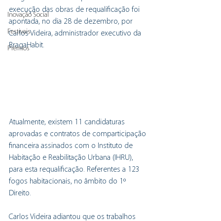
execução das obras de requalificação foi 
Inovação Social
apontada, no dia 28 de dezembro, por 
Festivais
Carlos Videira, administrador executivo da 
BragaHabit.
Prémios
Atualmente, existem 11 candidaturas 
aprovadas e contratos de comparticipação 
financeira assinados com o Instituto de 
Habitação e Reabilitação Urbana (IHRU), 
para esta requalificação. Referentes a 123 
fogos habitacionais, no âmbito do 1º 
Direito. 
Carlos Videira adiantou que os trabalhos 