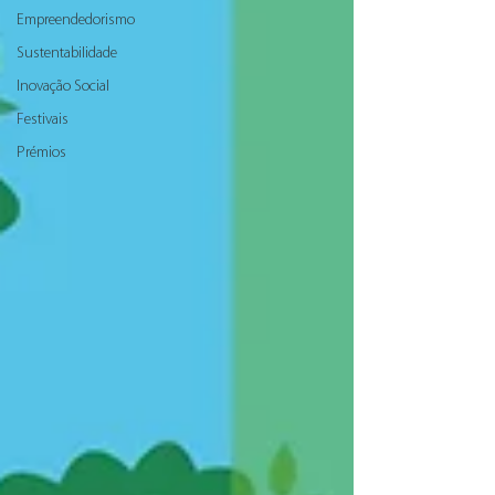
Empreendedorismo
Sustentabilidade
Inovação Social
Festivais
Prémios