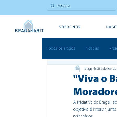
SOBRE NÓS
HABI
Todos os artigos
Notícias
Proj
BragaHabit
2 de fev. d
Inovação Social
Festivais
"Viva o B
Morador
A iniciativa da BragaHa
objetivo 
é intervir junt
prioritários.