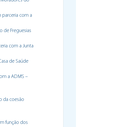
e Moradores do 
m parceria com a 
o de Freguesias 
eria com a Junta 
 Casa de Saúde 
 com a ADMS – 
ço da coesão 
em função dos 