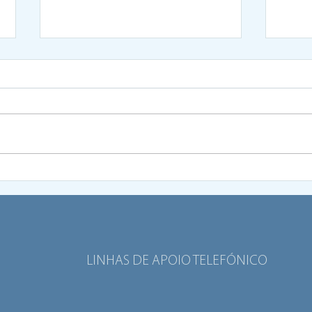
Viva o Bairro: II edição
Prog
promove a democracia
apoi
participativa e a coesão
comu
social
LINHAS DE APOIO TELEFÓNICO