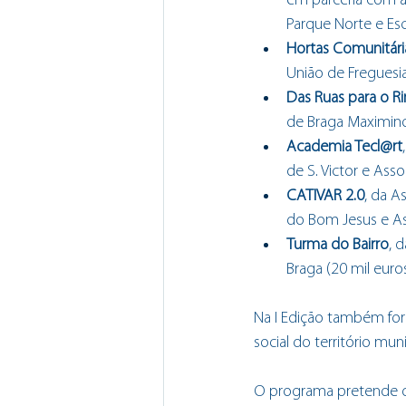
em parceria com a
Parque Norte e Esc
Hortas Comunitári
União de Freguesia
Das Ruas para o R
de Braga Maximinos
Academia Tecl@rt
de S. Victor e Asso
CATIVAR 2.0
, da A
do Bom Jesus e As
Turma do Bairro
, 
Braga (20 mil euros
Na I Edição também for
social do território muni
O programa pretende da