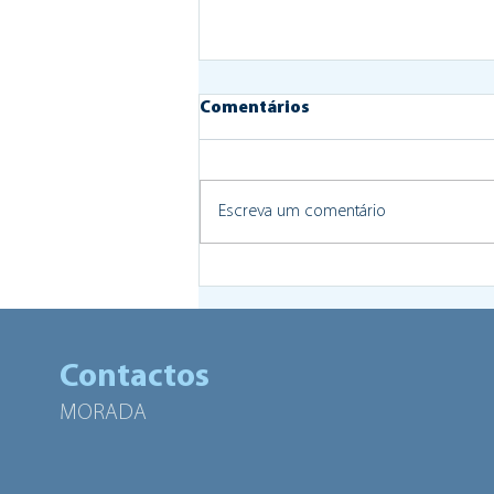
Comentários
Escreva um comentário
Multiusos de Santa Tecla
cedido para o projeto VIVA
O BAIRO
Contactos
MORADA