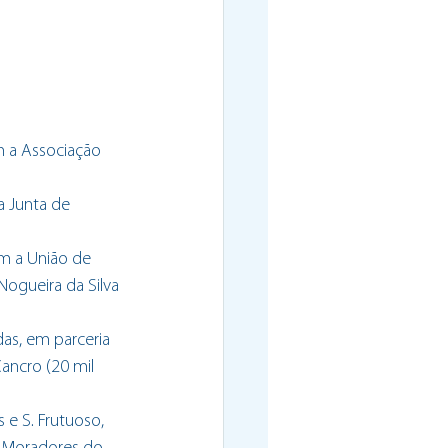
 a Associação 
a Junta de 
m a União de 
ogueira da Silva 
as, em parceria 
ancro (20 mil 
e S. Frutuoso, 