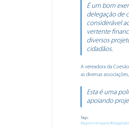
É um bom exemp
delegação de c
considerável a
vertente financ
diversos proje
cidadãos.
A vereadora da Coesão S
as diversas associaçõ
Esta é uma polí
apoiando proje
Tags:
#agircomimpacto
#bragahabi