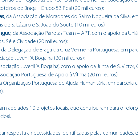
 União de Freguesias de Real, Dume e Semelhe, Associação d
oteiros de Braga - Grupo 53 Real (20 mil euros);
as
, da Associação de Moradores do Bairro Nogueira da Silva, e
s de S. Lázaro e S. João do Souto (10 mil euros);
ingue
, da Associação Parretas Team – APT, com o apoio da Uniã
, Sé e Cividade (20 mil euros);
, da Delegação de Braga da Cruz Vermelha Portuguesa, em parc
ciação Juvenil ‘A Bogalha’ (20 mil euros);
ssociação Juvenil ‘A Bogalha’, com o apoio da Junta de S. Victor,
sociação Portuguesa de Apoio à Vítima (20 mil euros);
da Organização Portuguesa de Ajuda Humanitária, em parceria
).
am apoiados 10 projetos locais, que contribuíram para o refor
cipal.
r resposta a necessidades identificadas pelas comunidades, 