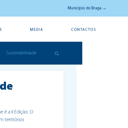
Município de Braga →
S
MEDIA
CONTACTOS
Sustentabilidade
 de
e é a II Edição
. O 
 territórios 