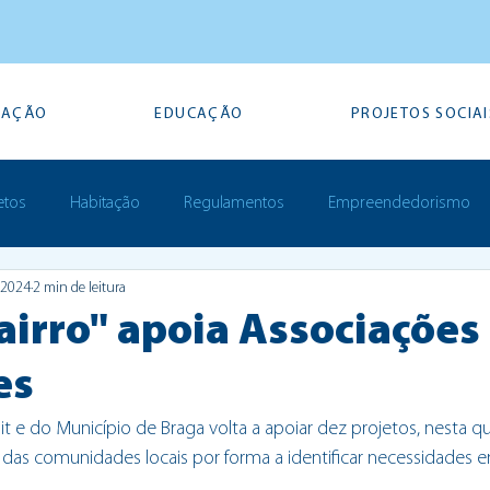
TAÇÃO
EDUCAÇÃO
PROJETOS SOCIAI
etos
Habitação
Regulamentos
Empreendedorismo
e 2024
2 min de leitura
Prémios
airro" apoia Associações
es
bit e do Município de Braga
 volta a apoiar
 dez projetos, nesta qu
o das comunidades locais por forma a identificar necessidades em