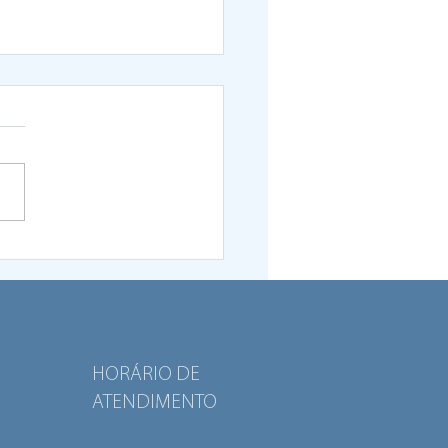
rama “Viva o Bairro”
a dez projetos de
nidades locais
HORÁRIO DE
ATENDIMENTO