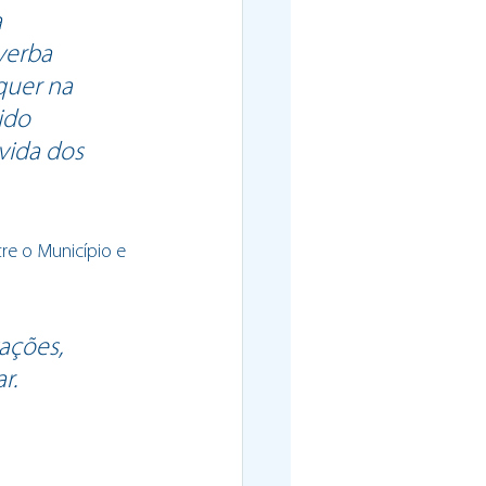
 
verba 
quer na 
ido 
vida dos 
re o Município e 
ações, 
r.