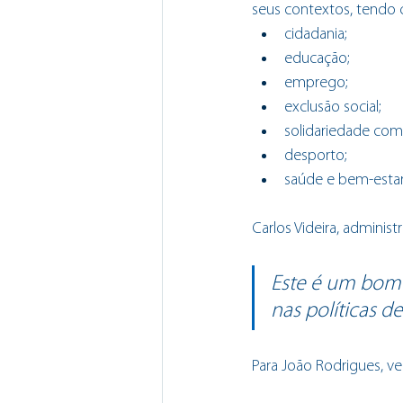
seus contextos, tendo
cidadania;
educação;
emprego;
exclusão social;
solidariedade comu
desporto;
saúde e bem-estar
Carlos Videira, adminis
Este é um bom 
nas políticas d
Para João Rodrigues, v