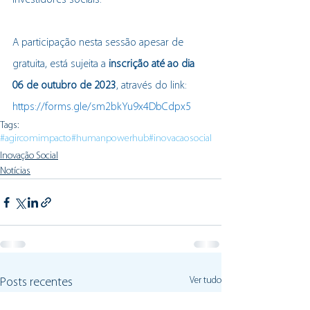
investidores sociais.
A participação nesta sessão apesar de 
gratuita, está sujeita a 
inscrição até ao dia 
06 de outubro de 2023
, através do link
: 
https://forms.gle/sm2bkYu9x4DbCdpx5
Tags:
#agircomimpacto
#humanpowerhub
#inovacaosocial
Inovação Social
Notícias
Ver tudo
Posts recentes