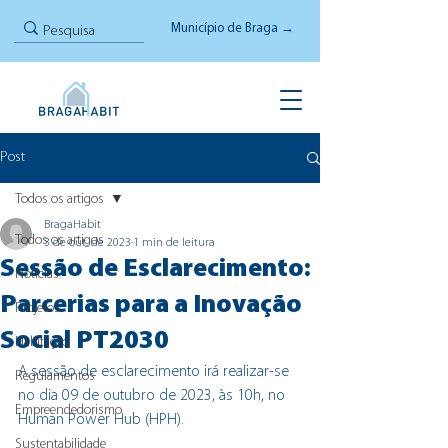
Município de Braga →
Post
Todos os artigos
BragaHabit
Todos os artigos
3 de out. de 2023
1 min de leitura
Sessão de Esclarecimento:
Notícias
Parcerias para a Inovação
Projetos
Social PT2030
Habitação
A sessão de esclarecimento 
irá realizar-se 
Regulamentos
no dia 09 de outubro de 2023, às 10h, no 
Empreendedorismo
Human Power Hub (HPH).
Sustentabilidade