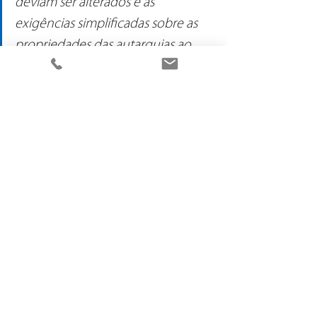
deviam ser alterados e as 
exigências simplificadas sobre as 
propriedades das autarquias ao 
nível de registos que tornam as 
candidaturas muito mais morosas 
e burocráticas. E até avançar para 
um regime de deferimento tácito 
com a respetiva fiscalização, 
reforçada, mas à posteriori.
Por forma a mitigar o problema, o 
administrador BragaHabit revela a 
estratégia adotada.
Até 2026, com o acesso aos fundos 
do PRR, queremos construir mais 