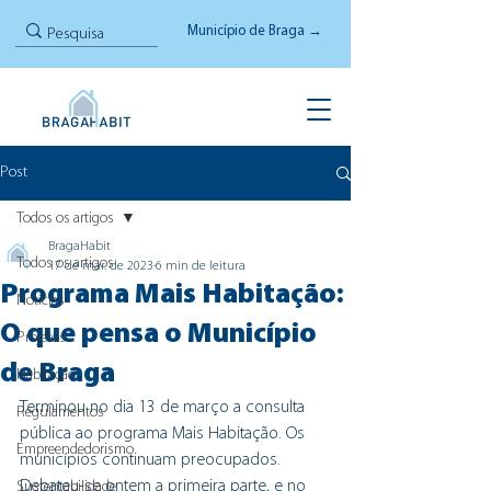
Município de Braga →
Post
Todos os artigos
BragaHabit
Todos os artigos
17 de mar. de 2023
6 min de leitura
Programa Mais Habitação:
Notícias
O que pensa o Município
Projetos
de Braga
Habitação
Terminou no dia 13 de março a consulta 
Regulamentos
pública ao programa Mais Habitação. Os 
Empreendedorismo
municípios continuam preocupados. 
Debateu-se ontem a primeira parte, e no 
Sustentabilidade