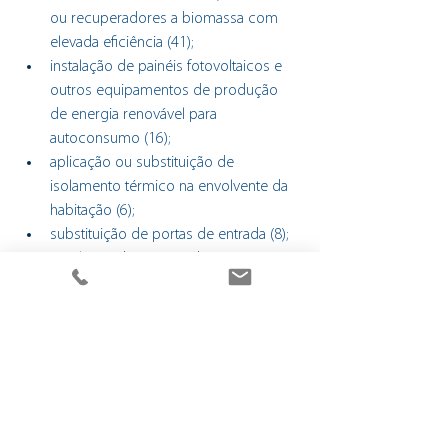
ou recuperadores a biomassa com 
elevada eficiência (41); 
instalação de painéis fotovoltaicos e 
outros equipamentos de produção 
de energia renovável para 
autoconsumo (16); 
aplicação ou substituição de 
isolamento térmico na envolvente da 
habitação (6);
substituição de portas de entrada (8);
instalação de sistema de 
aquecimento/arrefecimento e de 
águas quentes sanitárias (4).
Estas intervenções foram realizadas por 34 
fornecedores da rede dinamizada pela 
Associação Empresarial de Braga. 
No que respeita às candidaturas (validadas 