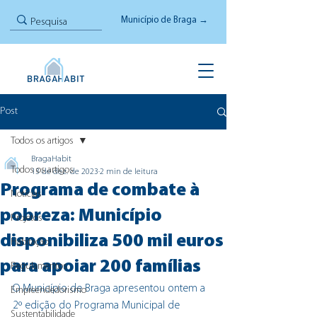
Município de Braga →
Post
Todos os artigos
BragaHabit
Todos os artigos
13 de dez. de 2023
2 min de leitura
Programa de combate à
Notícias
pobreza: Município
Projetos
disponibiliza 500 mil euros
Habitação
para apoiar 200 famílias
Regulamentos
O Município de Braga apresentou ontem a 
Empreendedorismo
2º edição do Programa Municipal de 
Sustentabilidade