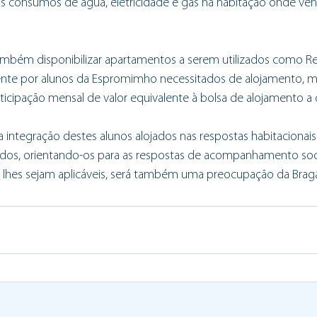
s consumos de água, eletricidade e gás na habitação onde ven
mbém disponibilizar apartamentos a serem utilizados como Re
mente por alunos da Espromimho necessitados de alojamento, m
cipação mensal de valor equivalente à bolsa de alojamento 
tegração destes alunos alojados nas respostas habitacionai
os, orientando-os para as respostas de acompanhamento socia
 lhes sejam aplicáveis, será também uma preocupação da Brag