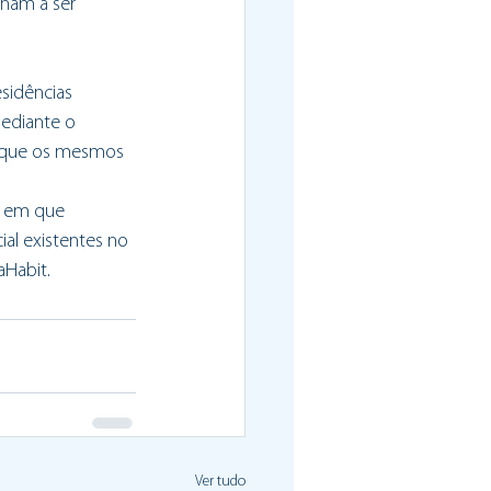
ham a ser 
sidências 
ediante o 
a que os mesmos 
s em que 
l existentes no 
aHabit.
Ver tudo