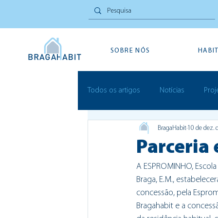
SOBRE NÓS
HABI
Todos os artigos
Notícias
Proj
BragaHabit
10 de dez. 
Inovação Social
Festivais
Parceria
A ESPROMINHO, Escola P
Braga, E.M., estabelec
concessão, pela Espromi
Bragahabit e a concess