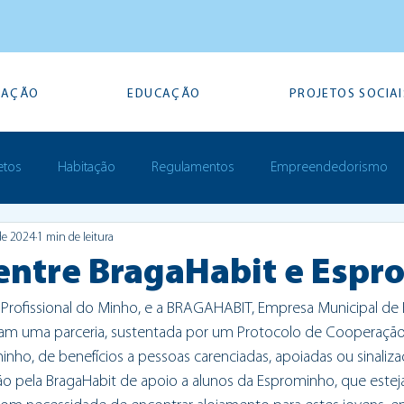
TAÇÃO
EDUCAÇÃO
PROJETOS SOCIAI
etos
Habitação
Regulamentos
Empreendedorismo
de 2024
1 min de leitura
Prémios
 entre BragaHabit e Esp
rofissional do Minho, e a BRAGAHABIT, Empresa Municipal de 
eram uma parceria, sustentada por um Protocolo de Cooperação
nho, de benefícios a pessoas carenciadas, apoiadas ou sinaliza
ão pela BragaHabit de apoio a alunos da Esprominho, que este