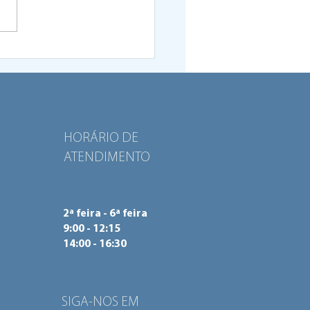
rama Viva o Bairro
sentado no Parlamento
peu como exemplo de
ação social
HORÁRIO DE
ATENDIMENTO
2ª feira - 6ª feira
9:00 - 12:15
14:00 - 16:30
SIGA-NOS EM