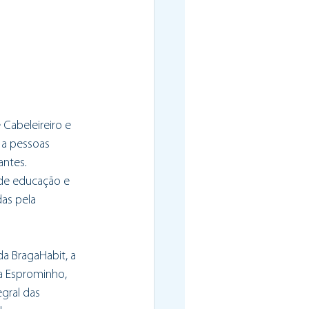
 Cabeleireiro e 
 a pessoas 
ntes. 
 de educação e 
as pela 
da BragaHabit, a 
a Esprominho, 
gral das 