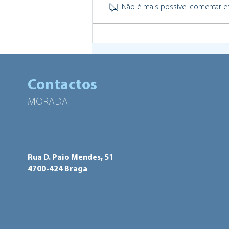
Não é mais possível comentar est
Human Power Hub integra
Rede Nacional de
Laboratórios de Inovação e
Experimentação no Setor
Contactos
Público
MORADA
Rua D. Paio Mendes, 51
4700-424 Braga