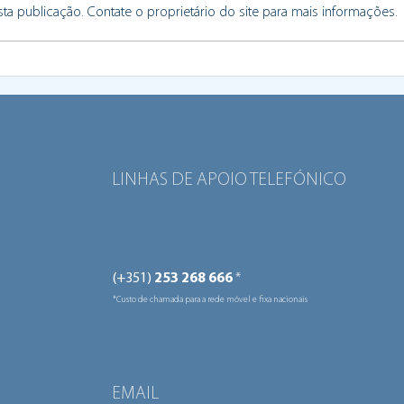
a publicação. Contate o proprietário do site para mais informações.
Braga celebra a democracia
Prog
local com os jovens no
apre
centro da ação
Euro
inov
LINHAS DE APOIO TELEFÓNICO
(+351)
253 268 666
*
*Custo de chamada para a rede móvel e fixa nacionais
EMAIL