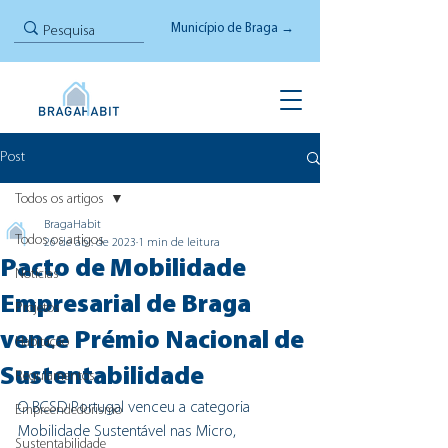
Município de Braga →
Post
Todos os artigos
BragaHabit
Todos os artigos
26 de abr. de 2023
1 min de leitura
Pacto de Mobilidade
Notícias
Empresarial de Braga
Projetos
vence Prémio Nacional de
Habitação
Sustentabilidade
Regulamentos
O BCSD Portugal venceu a categoria 
Empreendedorismo
Mobilidade Sustentável nas Micro, 
Sustentabilidade