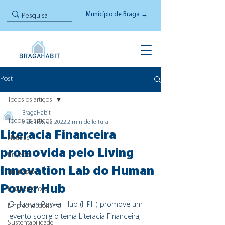
Município de Braga →
Post
Todos os artigos
BragaHabit
Todos os artigos
9 de nov. de 2022
2 min de leitura
Literacia Financeira
Notícias
promovida pelo Living
Projetos
Innovation Lab do Human
Habitação
Power Hub
Regulamentos
O Human Power Hub (HPH) promove um 
Empreendedorismo
evento sobre o tema Literacia Financeira, 
Sustentabilidade