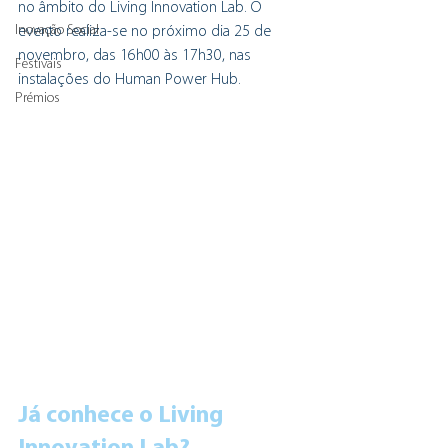
no âmbito do Living Innovation Lab. O 
Inovação Social
evento realiza-se no próximo dia 25 de 
novembro, das 16h00 às 17h30, nas 
Festivais
instalações do Human Power Hub.
Prémios
Já conhece o Living 