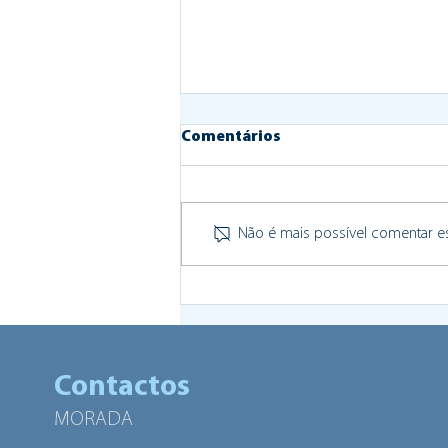
Comentários
Não é mais possível comentar est
Human Power Hub integra
Rede Nacional de
Laboratórios de Inovação e
Experimentação no Setor
Contactos
Público
MORADA