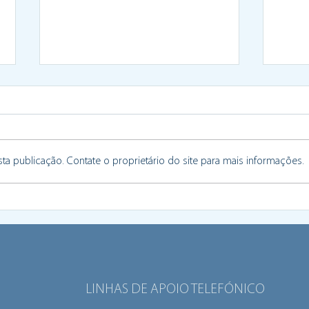
a publicação. Contate o proprietário do site para mais informações.
Braga celebra a democracia
Prog
local com os jovens no
apre
centro da ação
Euro
inov
LINHAS DE APOIO TELEFÓNICO