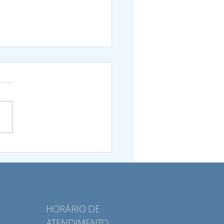
rama Viva o Bairro
sentado no Parlamento
peu como exemplo de
ação social
HORÁRIO DE
ATENDIMENTO