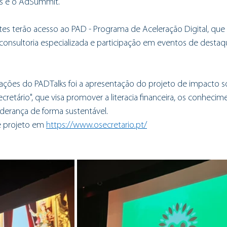
ks e o AdSummit. 
es terão acesso ao PAD - Programa de Aceleração Digital, que i
 consultoria especializada e participação em eventos de desta
ações do PADTalks foi a apresentação do projeto de impacto so
etário", que visa promover a literacia financeira, os conheci
derança de forma sustentável. 
e projeto em 
https://www.osecretario.pt/