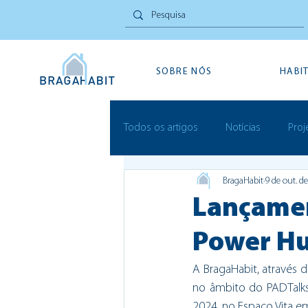
SOBRE NÓS
HABI
Todos os artigos
Notícias
Proj
BragaHabit
9 de out. d
Inovação Social
Festivais
Lançamen
Power H
A BragaHabit, através 
no âmbito do PADTalks,
2024, no Espaço Vita em