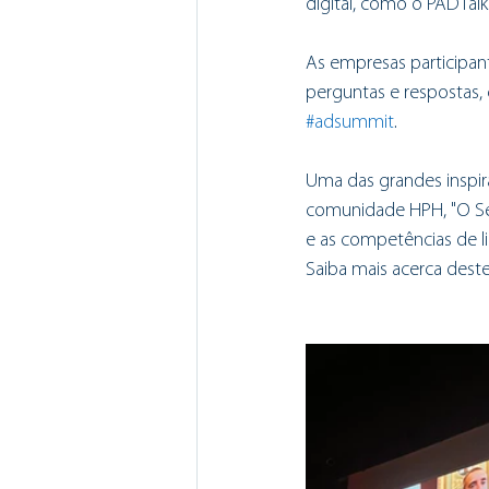
digital, como o PADTal
As empresas participant
perguntas e respostas,
#adsummit
.
Uma das grandes inspir
comunidade HPH, "O Secr
e as competências de li
Saiba mais acerca dest