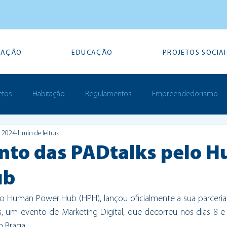
TAÇÃO
EDUCAÇÃO
PROJETOS SOCIAI
etos
Habitação
Regulamentos
Empreendedorismo
e 2024
1 min de leitura
Prémios
to das PADtalks pelo 
ub
do Human Power Hub (HPH), lançou oficialmente a sua parceria
 um evento de Marketing Digital, que decorreu nos dias 8 e
 Braga. 