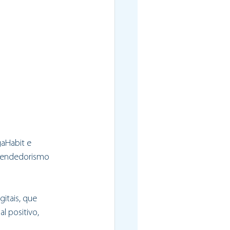
aHabit e 
eendedorismo 
itais, que 
 positivo, 