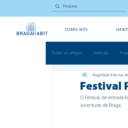
SOBRE NÓS
HABI
Todos os artigos
Notícias
Proj
BragaHabit
4 de mai. d
Inovação Social
Festivais
Festival 
O Festival, de entrada 
Juventude de Braga
.