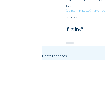
Poderá consultar a pr
Tags:
#agircomimpacto
#humanpo
Notícias
Posts recentes