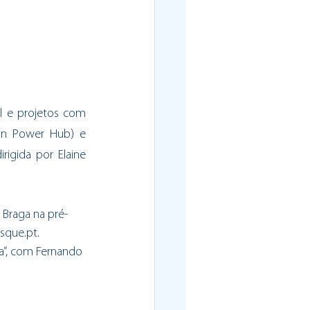
 e projetos com 
an Power Hub) e 
igida por Elaine 
 Braga na pré-
isque.pt
.
a”, com Fernando 