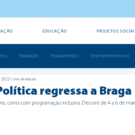
TAÇÃO
EDUCAÇÃO
PROJETOS SOCIAI
etos
Habitação
Regulamentos
Empreendedorismo
e 2023
1 min de leitura
Prémios
Política regressa a Braga
livre, conta com programação inclusiva. Decorre de 4 a 6 de mai