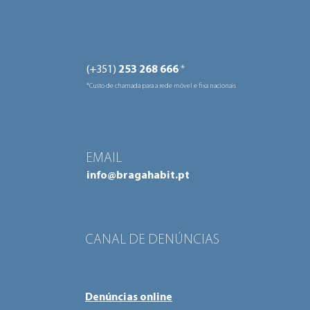
(+351)
253 268 666
*
*Custo de chamada para a rede móvel e fixa nacionais
EMAIL
info@bragahabit.pt
CANAL DE DENÚNCIAS
Denúncias online