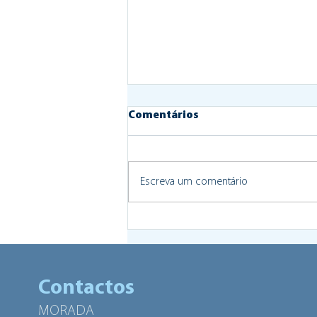
Comentários
Escreva um comentário
Human Power Hub em
destaque na Eurocities
Contactos
MORADA