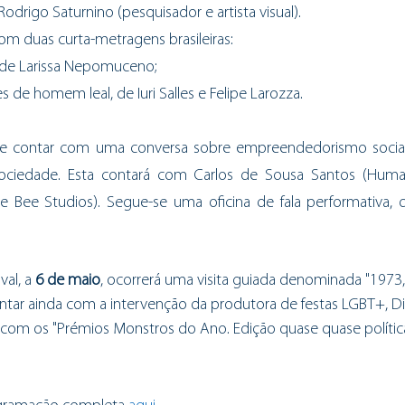
Rodrigo Saturnino (pesquisador e artista visual). 
m duas curta-metragens brasileiras: 
 de Larissa Nepomuceno;
es de homem leal, de Iuri Salles e Felipe Larozza.
e contar com uma conversa sobre empreendedorismo social
sociedade. Esta contará com Carlos de Sousa Santos (Hum
 Bee Studios). Segue-se uma oficina de fala performativa, dir
val, a 
6 de maio
, ocorrerá uma visita guiada denominada "1973,
ntar ainda com a intervenção da produtora de festas LGB
T+, 
D
om os "Prémios Monstros do Ano. Edição quase quase polític