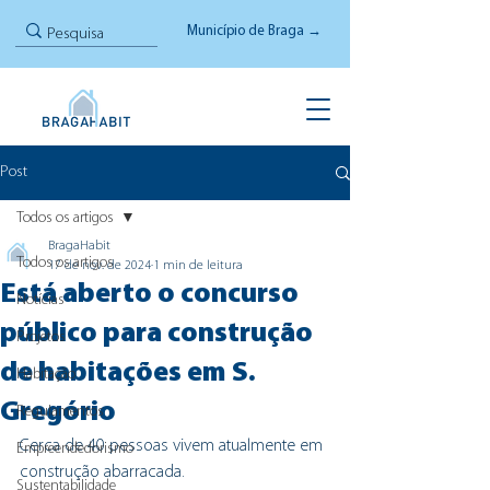
Município de Braga →
Post
Todos os artigos
BragaHabit
Todos os artigos
17 de nov. de 2024
1 min de leitura
Está aberto o concurso
Notícias
público para construção
Projetos
de habitações em S.
Habitação
Gregório
Regulamentos
Cerca de 40 pessoas vivem atualmente em 
Empreendedorismo
construção abarracada.
Sustentabilidade