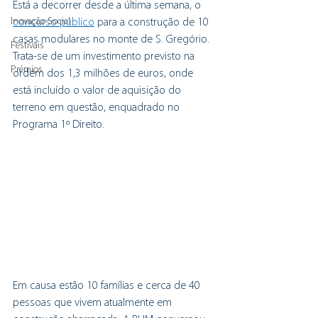
Está a decorrer desde a última semana, o 
Inovação Social
concurso público
 para a construção de 10 
casas modulares no monte de S. Gregório. 
Festivais
Trata-se de um investimento previsto na 
Prémios
ordem dos 1,3 milhões de euros, onde 
está incluído o valor de aquisição do 
terreno em questão, enquadrado no 
Programa 1º Direito.
Em causa estão 10 famílias e cerca de 40 
pessoas que vivem atualmente em 