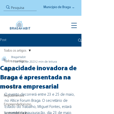
Município de Braga →
Post
Todos os artigos
BragaHabit
Todos os artigos
11 de mai. de 2023
2 min de leitura
Capacidade inovadora de
Notícias
Braga é apresentada na
Projetos
mostra empresarial
Habitação
O evento decorrerá entre 23 e 25 de maio, 
Regulamentos
no Altice Forum Braga. O secretário de 
Empreendedorismo
Estado do Trabalho, Miguel Fontes, estará 
presente na inauguração, dia 23 de maio.
Sustentabilidade