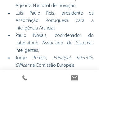
Agência Nacional de Inovação;
Luís Paulo Reis, presidente da 
Associação Portuguesa para a 
Inteligência Artificial;
Paulo Novais, coordenador do 
Laboratório Associado de Sistemas 
Inteligentes;
Jorge Pereira, 
Principal Scientific 
Officer
 na Comissão Europeia. 
Por sua vez, a moderação ficará a cargo de 
António Costa, diretor do jornal económico 
ECO.
Tags:
#agircomimpacto
#bragahabit
#humanpowerhub
#empreendedorismo
Empreendedorismo
Notícias