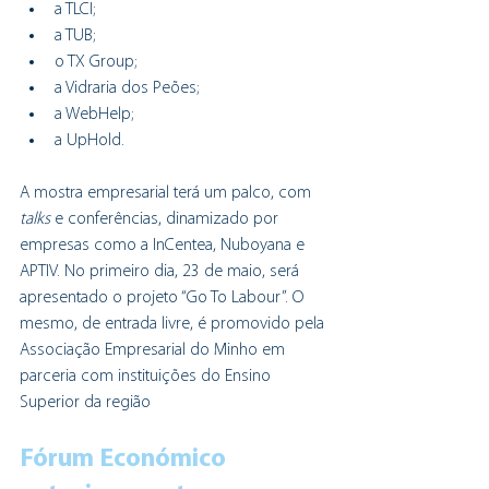
a TLCI;
a TUB;
o TX Group;
a Vidraria dos Peões;
a WebHelp;
a UpHold.
A mostra empresarial terá um palco, com 
talks 
e conferências, dinamizado por 
empresas como a InCentea, Nuboyana e 
APTIV. No primeiro dia, 23 de maio, será 
apresentado o projeto “Go To Labour”. O 
mesmo, de entrada livre, é promovido pela 
Associação Empresarial do Minho em 
parceria com instituições do Ensino 
Superior da região 
Fórum Económico 