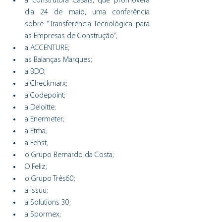
a construtora Casais, que promoverá 
dia 24 de maio, uma conferência 
sobre “Transferência Tecnológica para 
as Empresas de Construção”;
a ACCENTURE;
as Balanças Marques;
a BDO;
a Checkmarx;
a Codepoint;
a Deloitte;
a Enermeter;
a Etma;
a Fehst;
o Grupo Bernardo da Costa;
O Feliz;
o Grupo Três60;
a Issuu;
a Solutions 30;
a Spormex;