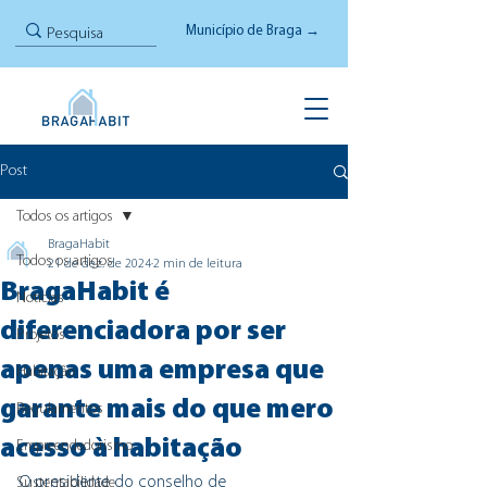
Município de Braga →
Post
Todos os artigos
BragaHabit
Todos os artigos
21 de dez. de 2024
2 min de leitura
BragaHabit é
Notícias
diferenciadora por ser
Projetos
apenas uma empresa que
Habitação
garante mais do que mero
Regulamentos
acesso à habitação
Empreendedorismo
O presidente do conselho de 
Sustentabilidade