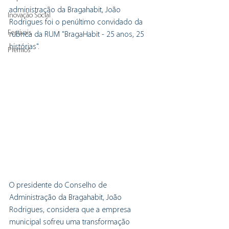
administração da Bragahabit, João 
Inovação Social
Rodrigues foi o penúltimo convidado da 
Festivais
rubrica da RUM "BragaHabit - 25 anos, 25 
histórias".
Prémios
O presidente do Conselho de 
Administração da Bragahabit, João 
Rodrigues, considera que a empresa 
municipal sofreu uma transformação 