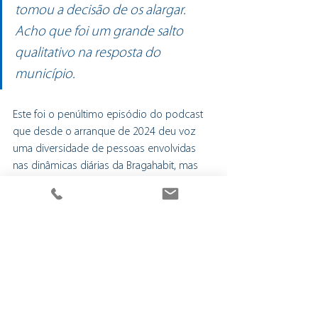
tomou a decisão de os alargar. 
Acho que foi um grande salto 
qualitativo na resposta do 
município.
Este foi o penúltimo episódio do podcast 
que desde o arranque de 2024 deu voz 
uma diversidade de pessoas envolvidas 
nas dinâmicas diárias da Bragahabit, mas 
também responsáveis e profissionais que 
foram marcando a vida e evolução da 
empresa municipal.
O último episódio vai para o ar a 31 de 
dezembro tendo como convidado o 
presidente da Câmara Municipal de Braga, 
Ricardo Rio.