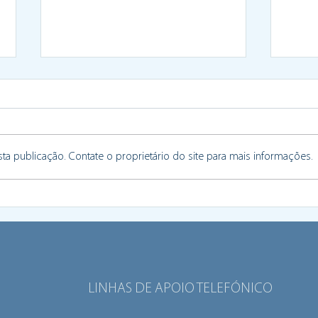
a publicação. Contate o proprietário do site para mais informações.
Braga recupera escola para
Brag
acolher e capacitar
de c
migrantes
de r
LINHAS DE APOIO TELEFÓNICO