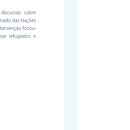
discussão sobre 
riado das Nações 
ntervenção focou-
ar refugiados e 