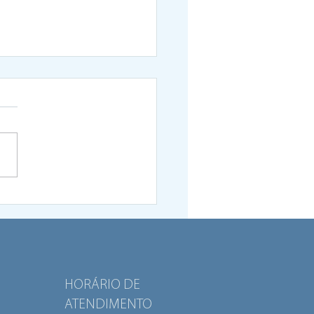
a avança com criação
entro de acolhimento
efugiados
HORÁRIO DE
ATENDIMENTO