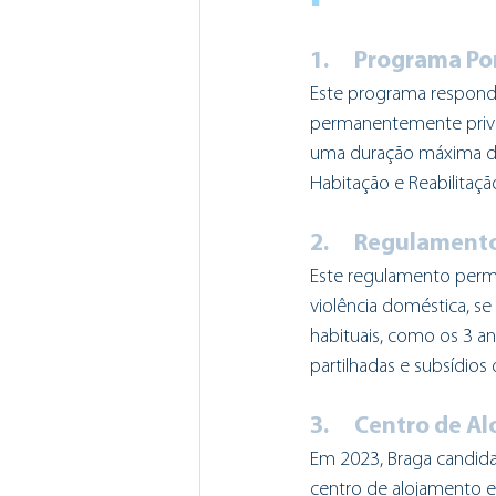
1.	Programa 
Este programa respond
permanentemente privad
uma duração máxima de
Habitação e Reabilitaçã
2.	Regulamen
Este regulamento permi
violência doméstica, se
habituais, como os 3 an
partilhadas e subsídios 
3.	Centro de
Em 2023, Braga candida
centro de alojamento 