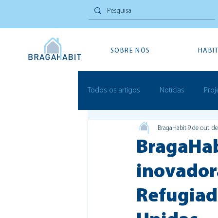
SOBRE NÓS
HABI
Todos os artigos
Notícias
Proj
BragaHabit
9 de out. d
Inovação Social
Festivais
BragaHab
inovador
Refugiad