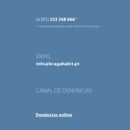
(+351)
253 268 666
*
*Custo de chamada para a rede móvel e fixa nacionais
EMAIL
info@bragahabit.pt
CANAL DE DENÚNCIAS
Denúncias online