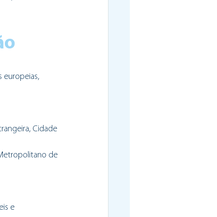
ão
 europeias, 
angeira, Cidade 
etropolitano de 
is e 