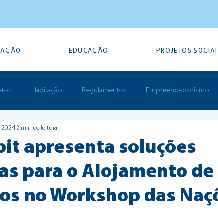
TAÇÃO
EDUCAÇÃO
PROJETOS SOCIAI
etos
Habitação
Regulamentos
Empreendedorismo
e 2024
2 min de leitura
Prémios
it apresenta soluções
as para o Alojamento de
os no Workshop das Naç