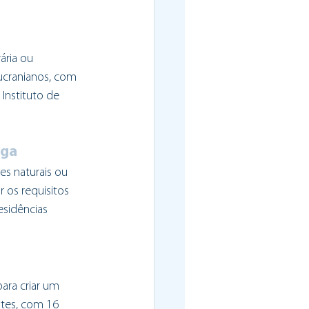
ria ou 
ucranianos, com 
nstituto de 
aga
s naturais ou 
 os requisitos 
esidências 
ara criar um 
tes, com 16 