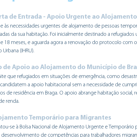
Porta de Entrada - Apoio Urgente ao Alojamento
e às necessidades urgentes de alojamento de pessoas temporá
as da sua habitação. Foi inicialmente destinado a refugiados 
 18 meses, e aguarda agora a renovação do protocolo com o I
o Urbana (IHRU).
to de Apoio ao Alojamento do Município de Br
te que refugiados em situações de emergência, como desastre
 candidatem a apoio habitacional sem a necessidade de cumprir
os de residência em Braga. O apoio abrange habitação social, r
de renda.
 Alojamento Temporário para Migrantes
tou-se à Bolsa Nacional de Alojamento Urgente e Temporário p
e desenvolvimento de competências para trabalhadores migran