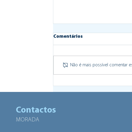
Comentários
Não é mais possível comentar est
Instituto de Habitação e
Reabilitação Urbana dá luz
verde ao Centro de
Acolhimento a Migrantes de
Contactos
Celeirós
MORADA