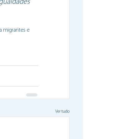
igualdades 
a migrantes e 
Ver tudo