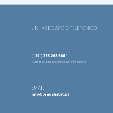
deverá ser transformada
Migr
num centro de alojamento e
Esco
formação para migrantes
LINHAS DE APOIO TELEFÓNICO
(+351)
253 268 666
*
*Custo de chamada para a rede móvel e fixa nacionais
EMAIL
info@bragahabit.pt