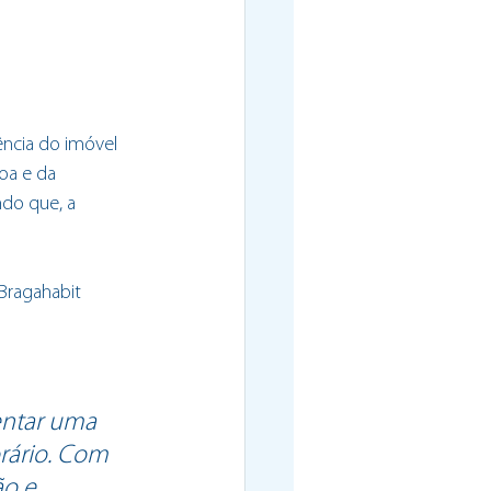
ência do imóvel 
oa e da 
do que, a 
Bragahabit 
entar uma 
rário. Com 
o e 