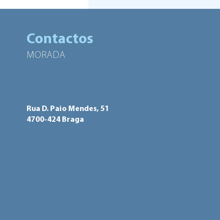
de Executivo Municipal
aprova medidas
Contactos
MORADA
Rua D. Paio Mendes, 51
4700-424 Braga