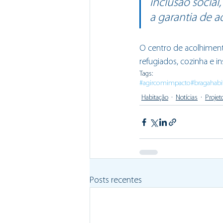
inclusão socia
a garantia de a
O centro de acolhimento
refugiados, cozinha e in
Tags:
#agircomimpacto
#bragahabi
Habitação
Notícias
Projet
Posts recentes