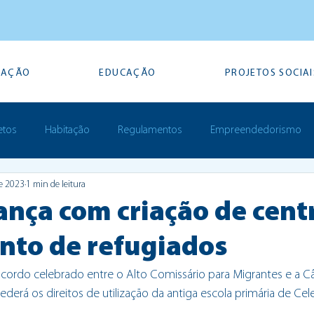
TAÇÃO
EDUCAÇÃO
PROJETOS SOCIAI
etos
Habitação
Regulamentos
Empreendedorismo
de 2023
1 min de leitura
Prémios
ança com criação de cent
nto de refugiados
acordo celebrado entre o Alto Comissário para Migrantes e a C
derá os direitos de utilização da antiga escola primária de Cele