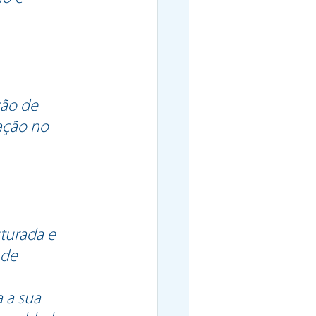
ão de 
ação no 
turada e 
 de 
 a sua 