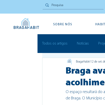
SOBRE NÓS
HABI
Todos os artigos
Notícias
Proj
BragaHabit
12 de set. 
Inovação Social
Festivais
Braga av
acolhime
O espaço resultará do 
de Braga. O Município ce