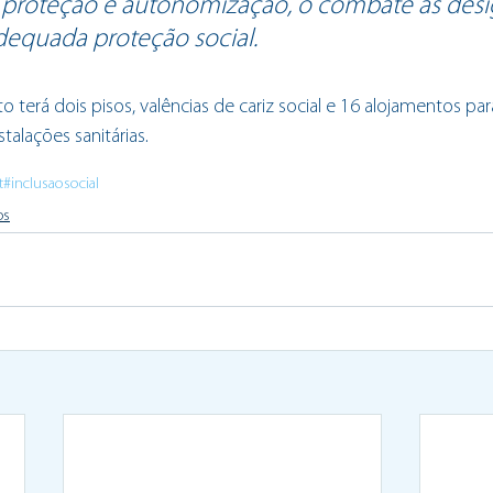
l, proteção e autonomização, o combate às des
dequada proteção social.  
 terá dois pisos, valências de cariz social e 16 alojamentos par
stalações sanitárias.
t
#inclusaosocial
os