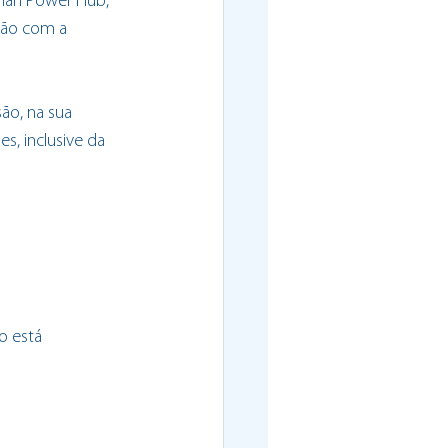
man Power Hub, 
ção com a 
ão, na sua 
s, inclusive da 
o está 