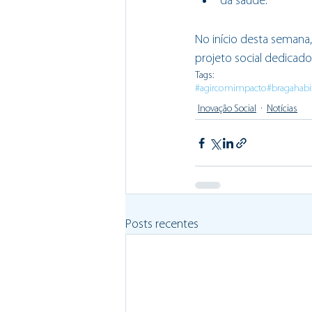
da saúde.
No início desta semana
projeto social dedicad
Tags:
#agircomimpacto
#bragahabi
Inovação Social
Notícias
Posts recentes