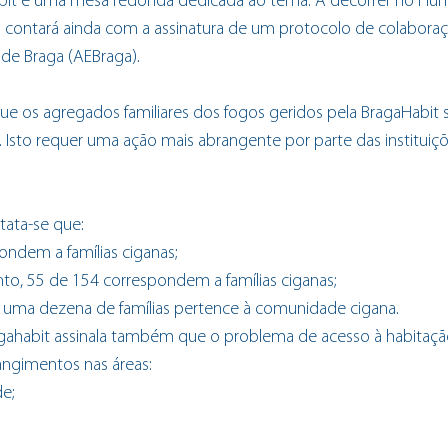
abit e uma mesa redonda dedicada ao tema. A decorrer no Hu
contará ainda com a assinatura de um protocolo de colabora
 de Braga (AEBraga).
que os agregados familiares dos fogos geridos pela BragaHabit s
. Isto requer uma ação mais abrangente por parte das instituiçõe
tata-se que:
ondem a famílias ciganas;
o, 55 de 154 correspondem a famílias ciganas;
uma dezena de famílias pertence à comunidade cigana.
gahabit assinala também que o problema de acesso à habitaçã
angimentos nas áreas:
e;