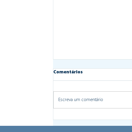
Comentários
Escreva um comentário
Programa de Inovação
Social Aberta de Braga
centrará a sua intervenção