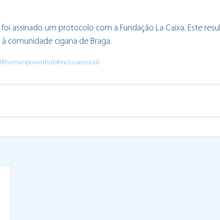
, foi assinado um protocolo com a Fundação La Caixa. Este resu
o à comunidade cigana de Braga.
t
#humanpowerhub
#inclusaosocial