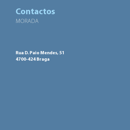
junto das comunidades
Contactos
ciganas
MORADA
Rua D. Paio Mendes, 51
4700-424 Braga