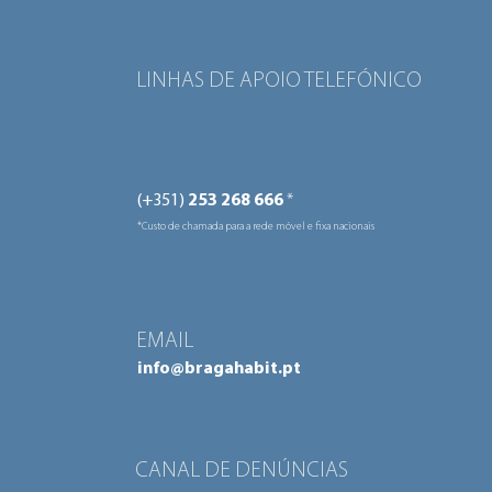
LINHAS DE APOIO TELEFÓNICO
(+351)
253 268 666
*
*Custo de chamada para a rede móvel e fixa nacionais
EMAIL
info@bragahabit.pt
CANAL DE DENÚNCIAS