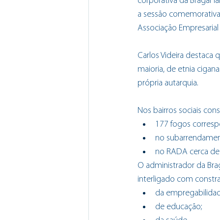
corporativa da BragaH
a sessão comemorativa 
Associação Empresarial
Carlos Videira destaca 
maioria, de etnia cigana
própria autarquia. 
Nos bairros sociais cons
177 fogos corresp
no subarrendament
no RADA cerca de 
O administrador da Bra
interligado com constr
da empregabilidad
de educação;