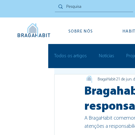
SOBRE NÓS
HABI
Todos os artigos
Notícias
Proj
BragaHabit
21 de jun. 
Inovação Social
Festivais
Bragahab
responsa
A BragaHabit comemora, 
atenções a responsabili