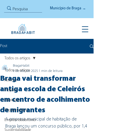
Município de Braga →
Post
Todos os artigos
BragaHabit
Todos os artigos
8 de abr. de 2025
1 min de leitura
Braga vai transformar
Notícias
antiga escola de Celeirós
Projetos
em centro de acolhimento
Habitação
de migrantes
Regulamentos
A empresa municipal de habitação de 
Empreendedorismo
Braga lançou um concurso público, por 1,4 
Sustentabilidade