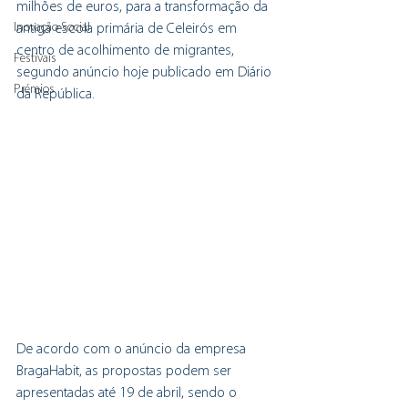
milhões de euros, para a transformação da 
Inovação Social
antiga escola primária de Celeirós em 
centro de acolhimento de migrantes, 
Festivais
segundo anúncio hoje publicado em Diário 
Prémios
da República.
De acordo com o anúncio da empresa 
BragaHabit, as propostas podem ser 
apresentadas até 19 de abril, sendo o 