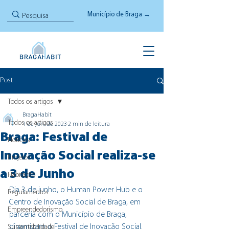
Município de Braga →
Post
Todos os artigos
BragaHabit
Todos os artigos
1 de jun. de 2023
2 min de leitura
Braga: Festival de
Notícias
Inovação Social realiza-se
Projetos
a 3 de Junho
Habitação
Dia 3 de junho, o Human Power Hub e o 
Regulamentos
Centro de Inovação Social de Braga, em 
Empreendedorismo
parceria com o Município de Braga, 
dinamizam o Festival de Inovação Social.
Sustentabilidade