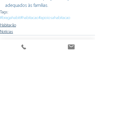
adequados às famílias.
Tags:
#bragahabit
#habitacao
#apoiosahabitacao
Habitação
Notícias
Ver tudo
Posts recentes