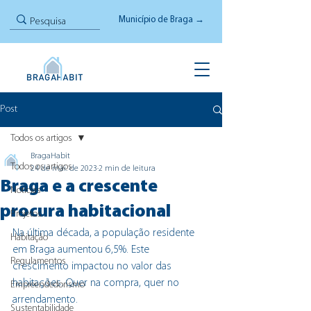
Município de Braga →
Post
Todos os artigos
BragaHabit
Todos os artigos
24 de mai. de 2023
2 min de leitura
Braga e a crescente
Notícias
procura habitacional
Projetos
Na última década, a população residente 
Habitação
em Braga aumentou 6,5%. Este 
Regulamentos
crescimento impactou no valor das 
habitações. Quer na compra, quer no 
Empreendedorismo
arrendamento.
Sustentabilidade