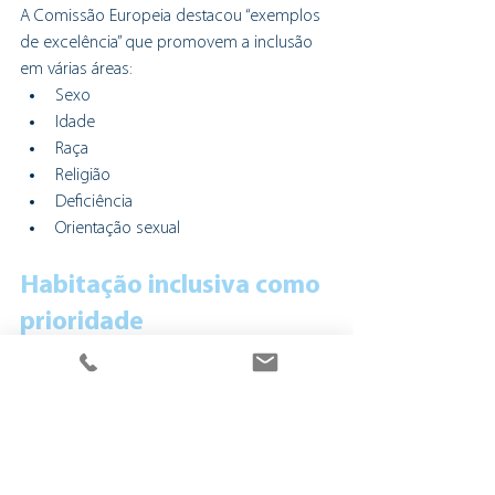
A Comissão Europeia destacou “exemplos 
de excelência” que promovem a inclusão 
em várias áreas:
Sexo
Idade
Raça
Religião
Deficiência
Orientação sexual
Habitação inclusiva como 
prioridade
Braga dá assim um passo firme na 
promoção da habitação inclusiva. A cidade 
serve agora de exemplo europeu no 
combate às desigualdades e na promoção 
de soluções habitacionais para todos.
Notícias