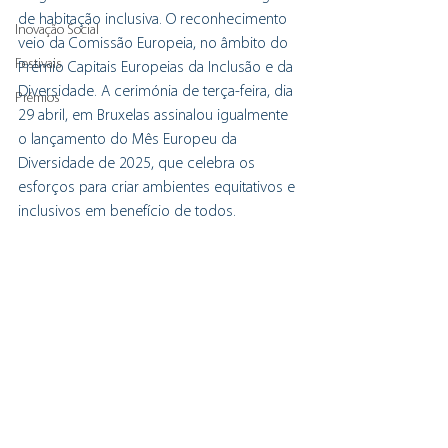
de habitação inclusiva. O reconhecimento 
Inovação Social
veio da Comissão Europeia, no âmbito do 
Festivais
Prémio Capitais Europeias da Inclusão e da 
Diversidade. A cerimónia de terça-feira, dia 
Prémios
29 abril, em Bruxelas assinalou igualmente 
o lançamento do Mês Europeu da 
Diversidade de 2025, que celebra os 
esforços para criar ambientes equitativos e 
inclusivos em benefício de todos.