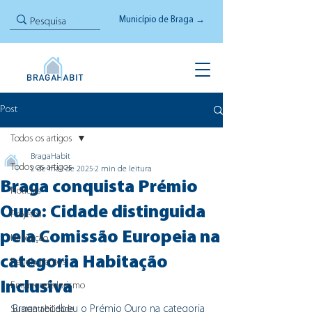
Município de Braga →
Post
Todos os artigos
BragaHabit
Todos os artigos
2 de mai. de 2025
2 min de leitura
Braga conquista Prémio
Notícias
Ouro: Cidade distinguida
Projetos
pela Comissão Europeia na
Habitação
categoria Habitação
Regulamentos
Inclusiva
Empreendedorismo
Braga recebeu o Prémio Ouro na categoria 
Sustentabilidade